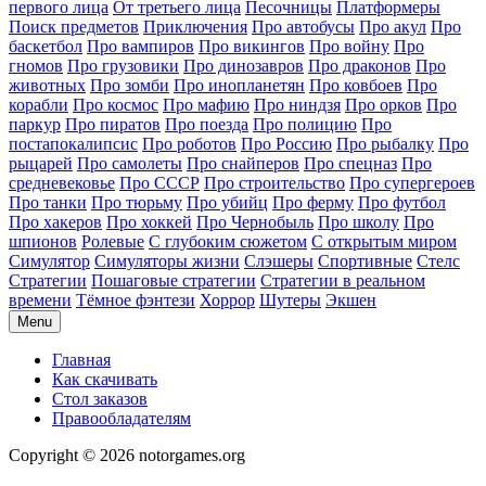
первого лица
От третьего лица
Песочницы
Платформеры
Поиск предметов
Приключения
Про автобусы
Про акул
Про
баскетбол
Про вампиров
Про викингов
Про войну
Про
гномов
Про грузовики
Про динозавров
Про драконов
Про
животных
Про зомби
Про инопланетян
Про ковбоев
Про
корабли
Про космос
Про мафию
Про ниндзя
Про орков
Про
паркур
Про пиратов
Про поезда
Про полицию
Про
постапокалипсис
Про роботов
Про Россию
Про рыбалку
Про
рыцарей
Про самолеты
Про снайперов
Про спецназ
Про
средневековье
Про СССР
Про строительство
Про супергероев
Про танки
Про тюрьму
Про убийц
Про ферму
Про футбол
Про хакеров
Про хоккей
Про Чернобыль
Про школу
Про
шпионов
Ролевые
С глубоким сюжетом
С открытым миром
Симулятор
Симуляторы жизни
Слэшеры
Спортивные
Стелс
Стратегии
Пошаговые стратегии
Стратегии в реальном
времени
Тёмное фэнтези
Хоррор
Шутеры
Экшен
Menu
Главная
Как скачивать
Стол заказов
Правообладателям
Copyright © 2026 notorgames.org