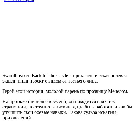
записи
Swordbreaker:
Back
to
The
Castle
Swordbreaker: Back to The Castle – приключенческая ролевая
экшен, инди проект с видом от третьего лица.
Герой этой истории, молодой парень по прозвищу Мечелом.
На протяжении долго времени, он находится в вечном
странствии, постоянно разыскивая, где бы заработать и как бы
улучшить свои боевые навыки. Такова судьба искателя
приключений.