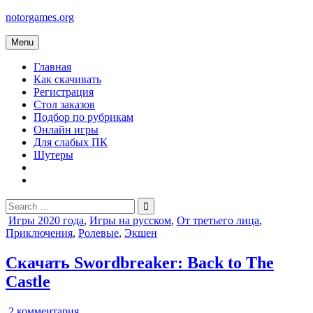
Skip
notorgames.org
to
content
Menu
Главная
Как скачивать
Регистрация
Стол заказов
Подбор по рубрикам
Онлайн игры
Для слабых ПК
Шутеры
Search
for:
Posted
Игры 2020 года
,
Игры на русском
,
От третьего лица
,
in
Приключения
,
Ролевые
,
Экшен
Скачать Swordbreaker: Back to The
Castle
к
2 комментария