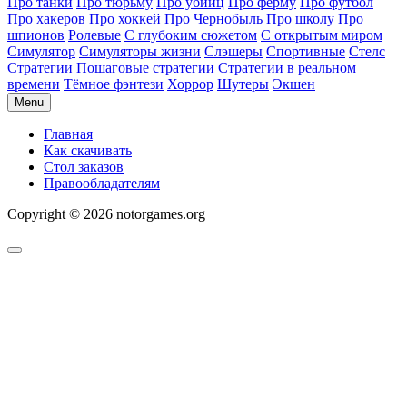
Про танки
Про тюрьму
Про убийц
Про ферму
Про футбол
Про хакеров
Про хоккей
Про Чернобыль
Про школу
Про
шпионов
Ролевые
С глубоким сюжетом
С открытым миром
Симулятор
Симуляторы жизни
Слэшеры
Спортивные
Стелс
Стратегии
Пошаговые стратегии
Стратегии в реальном
времени
Тёмное фэнтези
Хоррор
Шутеры
Экшен
Menu
Главная
Как скачивать
Стол заказов
Правообладателям
Copyright © 2026 notorgames.org
Scroll
to
Top