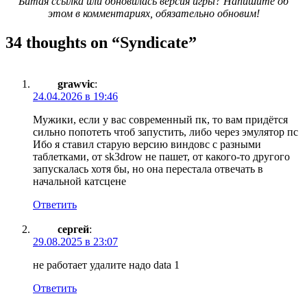
Битая ссылка или обновилась версия игры? Напишите об
этом в комментариях, обязательно обновим!
34 thoughts on “
Syndicate
”
grawvic
:
24.04.2026 в 19:46
Мужики, если у вас современный пк, то вам придётся
сильно попотеть чтоб запустить, либо через эмулятор пс
Ибо я ставил старую версию виндовс с разными
таблетками, от sk3drow не пашет, от какого-то другого
запускалась хотя бы, но она перестала отвечать в
начальной катсцене
Ответить
сергей
:
29.08.2025 в 23:07
не работает удалите надо data 1
Ответить