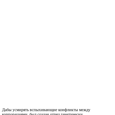
Дабы усмирять вспыхивающие конфликты между
корпорациями, был создан отряд генетически