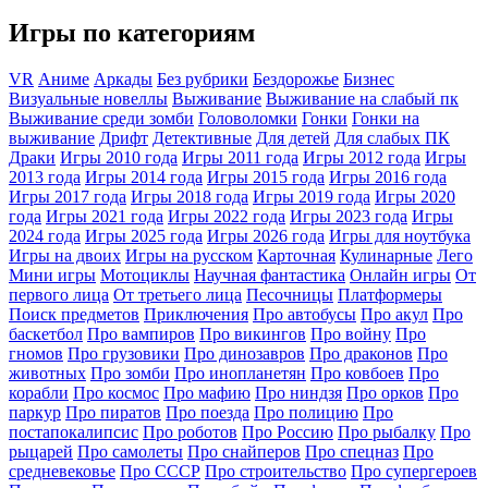
Игры по категориям
VR
Аниме
Аркады
Без рубрики
Бездорожье
Бизнес
Визуальные новеллы
Выживание
Выживание на слабый пк
Выживание среди зомби
Головоломки
Гонки
Гонки на
выживание
Дрифт
Детективные
Для детей
Для слабых ПК
Драки
Игры 2010 года
Игры 2011 года
Игры 2012 года
Игры
2013 года
Игры 2014 года
Игры 2015 года
Игры 2016 года
Игры 2017 года
Игры 2018 года
Игры 2019 года
Игры 2020
года
Игры 2021 года
Игры 2022 года
Игры 2023 года
Игры
2024 года
Игры 2025 года
Игры 2026 года
Игры для ноутбука
Игры на двоих
Игры на русском
Карточная
Кулинарные
Лего
Мини игры
Мотоциклы
Научная фантастика
Онлайн игры
От
первого лица
От третьего лица
Песочницы
Платформеры
Поиск предметов
Приключения
Про автобусы
Про акул
Про
баскетбол
Про вампиров
Про викингов
Про войну
Про
гномов
Про грузовики
Про динозавров
Про драконов
Про
животных
Про зомби
Про инопланетян
Про ковбоев
Про
корабли
Про космос
Про мафию
Про ниндзя
Про орков
Про
паркур
Про пиратов
Про поезда
Про полицию
Про
постапокалипсис
Про роботов
Про Россию
Про рыбалку
Про
рыцарей
Про самолеты
Про снайперов
Про спецназ
Про
средневековье
Про СССР
Про строительство
Про супергероев