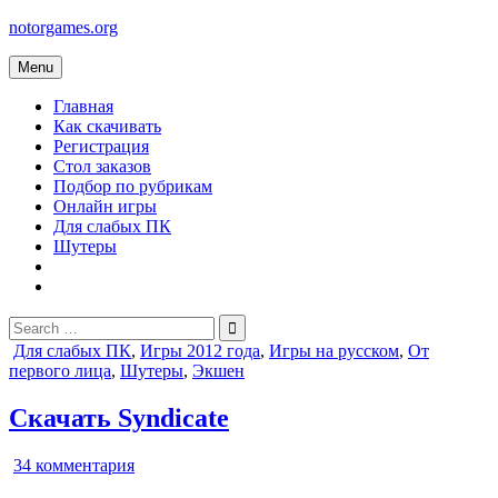
Skip
notorgames.org
to
content
Menu
Главная
Как скачивать
Регистрация
Стол заказов
Подбор по рубрикам
Онлайн игры
Для слабых ПК
Шутеры
Search
for:
Posted
Для слабых ПК
,
Игры 2012 года
,
Игры на русском
,
От
in
первого лица
,
Шутеры
,
Экшен
Скачать Syndicate
к
34 комментария
записи