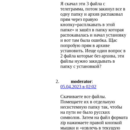
Я скачал эти 3 файла с
телеграмма, потом закинул все в
одну папку и архив распаковал
прям через правую
кнопку»расплкавать в этой
папке» и зашёл в папку которая
распокавалась и начал установку
и вот там была ошибка. Щас
попробую прям в архиве
установить. Иеще один вопрос в
2 файла которые без архива, эти
файлы нужно закидывать в
папку с установкой?
moderator
:
05.04.2023 в 02:02
Скачиваете все файлы.
Помещаете их в отдельную
несистемную папку так, чтобы
на пути не было русских
символов. Затем на файл формата
zip нажимаете правой кнопкой
мышки и «извлечь в текущую