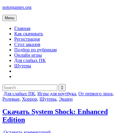
Skip
notorgames.org
to
content
Menu
Главная
Как скачивать
Регистрация
Стол заказов
Подбор по рубрикам
Онлайн игры
Для слабых ПК
Шутеры
Search
for:
Posted
Для слабых ПК
,
Игры для ноутбука
,
От первого лица
,
in
Ролевые
,
Хоррор
,
Шутеры
,
Экшен
Скачать System Shock: Enhanced
Edition
on
Оставить комментарий