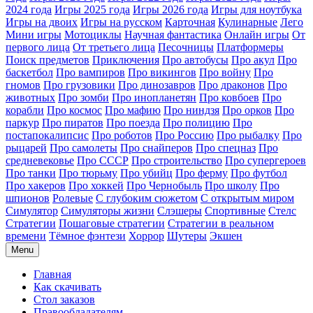
2024 года
Игры 2025 года
Игры 2026 года
Игры для ноутбука
Игры на двоих
Игры на русском
Карточная
Кулинарные
Лего
Мини игры
Мотоциклы
Научная фантастика
Онлайн игры
От
первого лица
От третьего лица
Песочницы
Платформеры
Поиск предметов
Приключения
Про автобусы
Про акул
Про
баскетбол
Про вампиров
Про викингов
Про войну
Про
гномов
Про грузовики
Про динозавров
Про драконов
Про
животных
Про зомби
Про инопланетян
Про ковбоев
Про
корабли
Про космос
Про мафию
Про ниндзя
Про орков
Про
паркур
Про пиратов
Про поезда
Про полицию
Про
постапокалипсис
Про роботов
Про Россию
Про рыбалку
Про
рыцарей
Про самолеты
Про снайперов
Про спецназ
Про
средневековье
Про СССР
Про строительство
Про супергероев
Про танки
Про тюрьму
Про убийц
Про ферму
Про футбол
Про хакеров
Про хоккей
Про Чернобыль
Про школу
Про
шпионов
Ролевые
С глубоким сюжетом
С открытым миром
Симулятор
Симуляторы жизни
Слэшеры
Спортивные
Стелс
Стратегии
Пошаговые стратегии
Стратегии в реальном
времени
Тёмное фэнтези
Хоррор
Шутеры
Экшен
Menu
Главная
Как скачивать
Стол заказов
Правообладателям