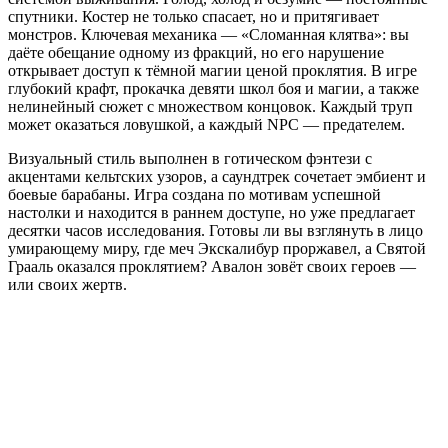
спутники. Костер не только спасает, но и притягивает
монстров. Ключевая механика — «Сломанная клятва»: вы
даёте обещание одному из фракций, но его нарушение
открывает доступ к тёмной магии ценой проклятия. В игре
глубокий крафт, прокачка девяти школ боя и магии, а также
нелинейный сюжет с множеством концовок. Каждый труп
может оказаться ловушкой, а каждый NPC — предателем.
Визуальный стиль выполнен в готическом фэнтези с
акцентами кельтских узоров, а саундтрек сочетает эмбиент и
боевые барабаны. Игра создана по мотивам успешной
настолки и находится в раннем доступе, но уже предлагает
десятки часов исследования. Готовы ли вы взглянуть в лицо
умирающему миру, где меч Экскалибур проржавел, а Святой
Грааль оказался проклятием? Авалон зовёт своих героев —
или своих жертв.