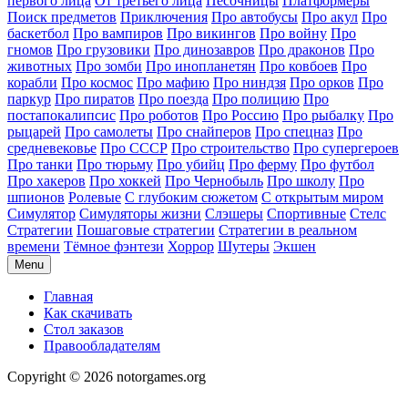
первого лица
От третьего лица
Песочницы
Платформеры
Поиск предметов
Приключения
Про автобусы
Про акул
Про
баскетбол
Про вампиров
Про викингов
Про войну
Про
гномов
Про грузовики
Про динозавров
Про драконов
Про
животных
Про зомби
Про инопланетян
Про ковбоев
Про
корабли
Про космос
Про мафию
Про ниндзя
Про орков
Про
паркур
Про пиратов
Про поезда
Про полицию
Про
постапокалипсис
Про роботов
Про Россию
Про рыбалку
Про
рыцарей
Про самолеты
Про снайперов
Про спецназ
Про
средневековье
Про СССР
Про строительство
Про супергероев
Про танки
Про тюрьму
Про убийц
Про ферму
Про футбол
Про хакеров
Про хоккей
Про Чернобыль
Про школу
Про
шпионов
Ролевые
С глубоким сюжетом
С открытым миром
Симулятор
Симуляторы жизни
Слэшеры
Спортивные
Стелс
Стратегии
Пошаговые стратегии
Стратегии в реальном
времени
Тёмное фэнтези
Хоррор
Шутеры
Экшен
Menu
Главная
Как скачивать
Стол заказов
Правообладателям
Copyright © 2026 notorgames.org