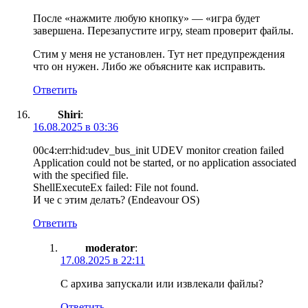
После «нажмите любую кнопку» — «игра будет
завершена. Перезапустите игру, steam проверит файлы.
Стим у меня не установлен. Тут нет предупреждения
что он нужен. Либо же объясните как исправить.
Ответить
Shiri
:
16.08.2025 в 03:36
00c4:err:hid:udev_bus_init UDEV monitor creation failed
Application could not be started, or no application associated
with the specified file.
ShellExecuteEx failed: File not found.
И че с этим делать? (Endeavour OS)
Ответить
moderator
:
17.08.2025 в 22:11
С архива запускали или извлекали файлы?
Ответить