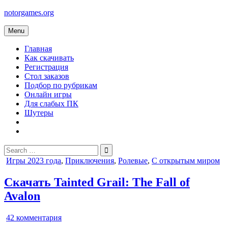
Skip
notorgames.org
to
content
Menu
Главная
Как скачивать
Регистрация
Стол заказов
Подбор по рубрикам
Онлайн игры
Для слабых ПК
Шутеры
Search
for:
Posted
Игры 2023 года
,
Приключения
,
Ролевые
,
С открытым миром
in
Скачать Tainted Grail: The Fall of
Avalon
к
42 комментария
записи