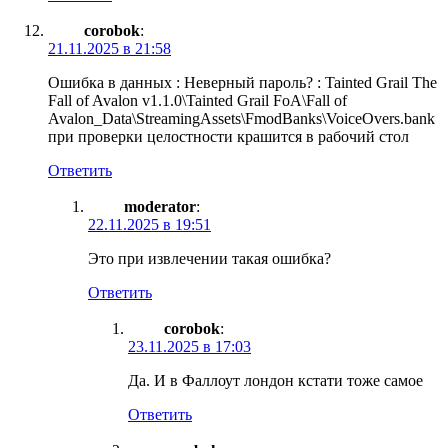
corobok
:
21.11.2025 в 21:58
Ошибка в данных : Неверный пароль? : Tainted Grail The
Fall of Avalon v1.1.0\Tainted Grail FoA\Fall of
Avalon_Data\StreamingAssets\FmodBanks\VoiceOvers.bank
при проверки целостности крашится в рабочий стол
Ответить
moderator
:
22.11.2025 в 19:51
Это при извлечении такая ошибка?
Ответить
corobok
:
23.11.2025 в 17:03
Да. И в Фаллоут лондон кстати тоже самое
Ответить