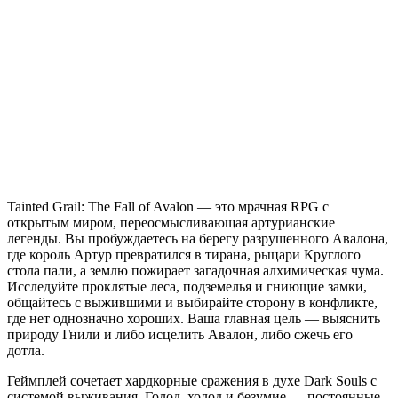
Tainted
Grail:
The
Fall
of
Avalon
Tainted Grail: The Fall of Avalon — это мрачная RPG с
открытым миром, переосмысливающая артурианские
легенды. Вы пробуждаетесь на берегу разрушенного Авалона,
где король Артур превратился в тирана, рыцари Круглого
стола пали, а землю пожирает загадочная алхимическая чума.
Исследуйте проклятые леса, подземелья и гниющие замки,
общайтесь с выжившими и выбирайте сторону в конфликте,
где нет однозначно хороших. Ваша главная цель — выяснить
природу Гнили и либо исцелить Авалон, либо сжечь его
дотла.
Геймплей сочетает хардкорные сражения в духе Dark Souls с
системой выживания. Голод, холод и безумие — постоянные