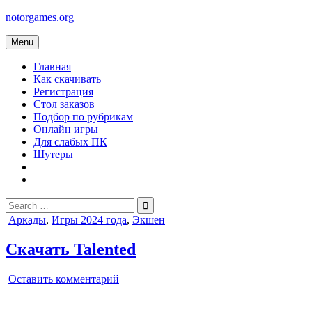
Skip
notorgames.org
to
content
Menu
Главная
Как скачивать
Регистрация
Стол заказов
Подбор по рубрикам
Онлайн игры
Для слабых ПК
Шутеры
Search
for:
Posted
Аркады
,
Игры 2024 года
,
Экшен
in
Скачать Talented
on
Оставить комментарий
Talented