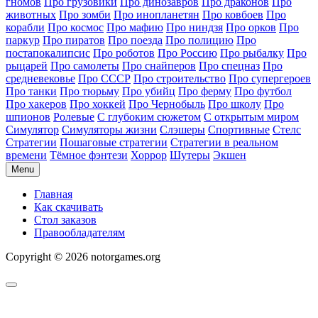
гномов
Про грузовики
Про динозавров
Про драконов
Про
животных
Про зомби
Про инопланетян
Про ковбоев
Про
корабли
Про космос
Про мафию
Про ниндзя
Про орков
Про
паркур
Про пиратов
Про поезда
Про полицию
Про
постапокалипсис
Про роботов
Про Россию
Про рыбалку
Про
рыцарей
Про самолеты
Про снайперов
Про спецназ
Про
средневековье
Про СССР
Про строительство
Про супергероев
Про танки
Про тюрьму
Про убийц
Про ферму
Про футбол
Про хакеров
Про хоккей
Про Чернобыль
Про школу
Про
шпионов
Ролевые
С глубоким сюжетом
С открытым миром
Симулятор
Симуляторы жизни
Слэшеры
Спортивные
Стелс
Стратегии
Пошаговые стратегии
Стратегии в реальном
времени
Тёмное фэнтези
Хоррор
Шутеры
Экшен
Menu
Главная
Как скачивать
Стол заказов
Правообладателям
Copyright © 2026 notorgames.org
Scroll
to
Top