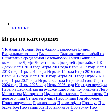
NEXT RP
Игры по категориям
VR
Аниме
Аркады
Без рубрики
Бездорожье
Бизнес
Визуальные новеллы
Выживание
Выживание на слабый пк
Выживание среди зомби
Головоломки
Гонки
Гонки на
выживание
Дрифт
Детективные
Для детей
Для слабых ПК
Драки
Игры 2010 года
Игры 2011 года
Игры 2012 года
Игры
2013 года
Игры 2014 года
Игры 2015 года
Игры 2016 года
Игры 2017 года
Игры 2018 года
Игры 2019 года
Игры 2020
года
Игры 2021 года
Игры 2022 года
Игры 2023 года
Игры
2024 года
Игры 2025 года
Игры 2026 года
Игры для ноутбука
Игры на двоих
Игры на русском
Карточная
Кулинарные
Лего
Мини игры
Мотоциклы
Научная фантастика
Онлайн игры
От
первого лица
От третьего лица
Песочницы
Платформеры
Поиск предметов
Приключения
Про автобусы
Про акул
Про
баскетбол
Про вампиров
Про викингов
Про войну
Про