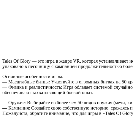
Of
Glory
(VR)
Tales Of Glory — это игра в жанре VR, которая устанавливает
упаковано в песочницу с кампанией продолжительностью более
Основные особенности игры:
— Масштабные битвы: Участвуйте в огромных битвах на 50 кра
— Физика и реалистичность: Игра обладает системой случайной
обеспечивают захватывающий боевой опыт.
— Оружие: Выбирайте из более чем 50 видов оружия (мечи, кин
— Кампания: Создайте свою собственную историю, сражаясь пр
Пожалуйста, обратите внимание, что для игры в «Tales Of Glor