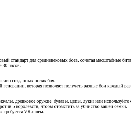
 новый стандарт для средневековых боев, сочетая масштабные би
 30 часов.
сиво созданных полях боя.
 генерации, которая позволяет получать разные бои каждый раз,
жалы, древковое оружие, булавы, цепы, луки) или используйте 
отив 5 королевств, чтобы отомстить за убийство вашей семьи.
y» требуется VR-шлем.