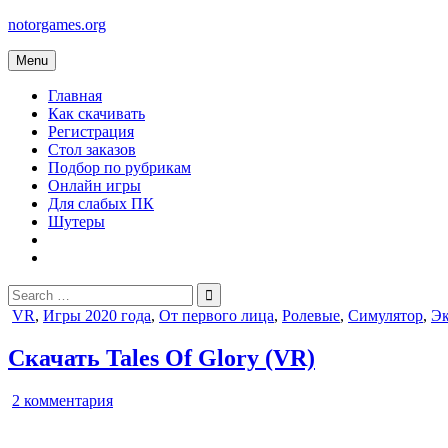
Skip
notorgames.org
to
content
Menu
Главная
Как скачивать
Регистрация
Стол заказов
Подбор по рубрикам
Онлайн игры
Для слабых ПК
Шутеры
Search
for:
Posted
VR
,
Игры 2020 года
,
От первого лица
,
Ролевые
,
Симулятор
,
Э
in
Скачать Tales Of Glory (VR)
к
2 комментария
записи
Tales