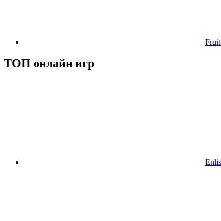
Frui
ТОП онлайн игр
Enlis