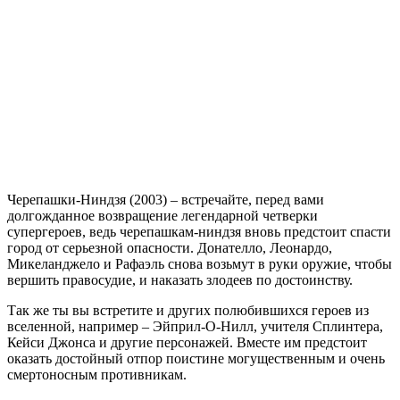
Teenage
Mutant
Ninja
Turtles
Черепашки-Ниндзя (2003) – встречайте, перед вами
долгожданное возвращение легендарной четверки
супергероев, ведь черепашкам-ниндзя вновь предстоит спасти
город от серьезной опасности. Донателло, Леонардо,
Микеланджело и Рафаэль снова возьмут в руки оружие, чтобы
вершить правосудие, и наказать злодеев по достоинству.
Так же ты вы встретите и других полюбившихся героев из
вселенной, например – Эйприл-О-Нилл, учителя Сплинтера,
Кейси Джонса и другие персонажей. Вместе им предстоит
оказать достойный отпор поистине могущественным и очень
смертоносным противникам.