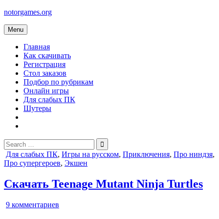
Skip
notorgames.org
to
content
Menu
Главная
Как скачивать
Регистрация
Стол заказов
Подбор по рубрикам
Онлайн игры
Для слабых ПК
Шутеры
Search
for:
Posted
Для слабых ПК
,
Игры на русском
,
Приключения
,
Про ниндзя
,
in
Про супергероев
,
Экшен
Скачать Teenage Mutant Ninja Turtles
к
9 комментариев
записи