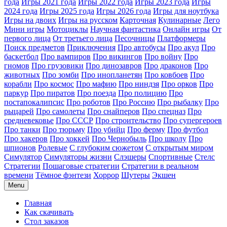
года
Игры 2021 года
Игры 2022 года
Игры 2023 года
Игры
2024 года
Игры 2025 года
Игры 2026 года
Игры для ноутбука
Игры на двоих
Игры на русском
Карточная
Кулинарные
Лего
Мини игры
Мотоциклы
Научная фантастика
Онлайн игры
От
первого лица
От третьего лица
Песочницы
Платформеры
Поиск предметов
Приключения
Про автобусы
Про акул
Про
баскетбол
Про вампиров
Про викингов
Про войну
Про
гномов
Про грузовики
Про динозавров
Про драконов
Про
животных
Про зомби
Про инопланетян
Про ковбоев
Про
корабли
Про космос
Про мафию
Про ниндзя
Про орков
Про
паркур
Про пиратов
Про поезда
Про полицию
Про
постапокалипсис
Про роботов
Про Россию
Про рыбалку
Про
рыцарей
Про самолеты
Про снайперов
Про спецназ
Про
средневековье
Про СССР
Про строительство
Про супергероев
Про танки
Про тюрьму
Про убийц
Про ферму
Про футбол
Про хакеров
Про хоккей
Про Чернобыль
Про школу
Про
шпионов
Ролевые
С глубоким сюжетом
С открытым миром
Симулятор
Симуляторы жизни
Слэшеры
Спортивные
Стелс
Стратегии
Пошаговые стратегии
Стратегии в реальном
времени
Тёмное фэнтези
Хоррор
Шутеры
Экшен
Menu
Главная
Как скачивать
Стол заказов