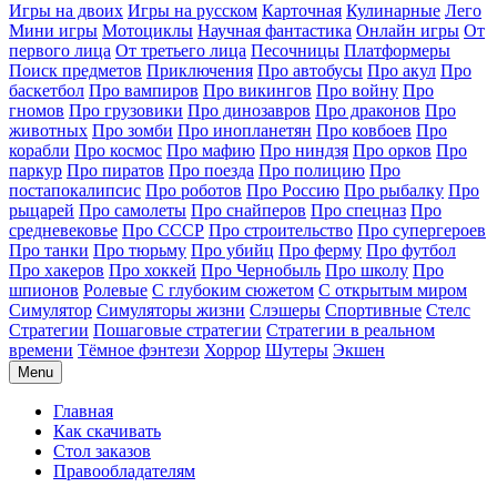
Игры на двоих
Игры на русском
Карточная
Кулинарные
Лего
Мини игры
Мотоциклы
Научная фантастика
Онлайн игры
От
первого лица
От третьего лица
Песочницы
Платформеры
Поиск предметов
Приключения
Про автобусы
Про акул
Про
баскетбол
Про вампиров
Про викингов
Про войну
Про
гномов
Про грузовики
Про динозавров
Про драконов
Про
животных
Про зомби
Про инопланетян
Про ковбоев
Про
корабли
Про космос
Про мафию
Про ниндзя
Про орков
Про
паркур
Про пиратов
Про поезда
Про полицию
Про
постапокалипсис
Про роботов
Про Россию
Про рыбалку
Про
рыцарей
Про самолеты
Про снайперов
Про спецназ
Про
средневековье
Про СССР
Про строительство
Про супергероев
Про танки
Про тюрьму
Про убийц
Про ферму
Про футбол
Про хакеров
Про хоккей
Про Чернобыль
Про школу
Про
шпионов
Ролевые
С глубоким сюжетом
С открытым миром
Симулятор
Симуляторы жизни
Слэшеры
Спортивные
Стелс
Стратегии
Пошаговые стратегии
Стратегии в реальном
времени
Тёмное фэнтези
Хоррор
Шутеры
Экшен
Menu
Главная
Как скачивать
Стол заказов
Правообладателям