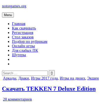
Skip
notorgames.org
to
content
Menu
Главная
Как скачивать
Регистрация
Стол заказов
Подбор по рубрикам
Онлайн игры
Для слабых ПК
Шутеры
Search
for:
Posted
Аркады
,
Драки
,
Игры 2017 года
,
Игры на двоих
,
Экшен
in
Скачать TEKKEN 7 Deluxe Edition
к
28 комментариев
записи
TEKKEN