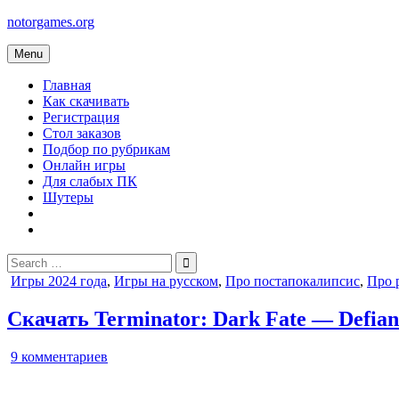
Skip
notorgames.org
to
content
Menu
Главная
Как скачивать
Регистрация
Стол заказов
Подбор по рубрикам
Онлайн игры
Для слабых ПК
Шутеры
Search
for:
Posted
Игры 2024 года
,
Игры на русском
,
Про постапокалипсис
,
Про 
in
Скачать Terminator: Dark Fate — Defian
к
9 комментариев
записи
Terminator: