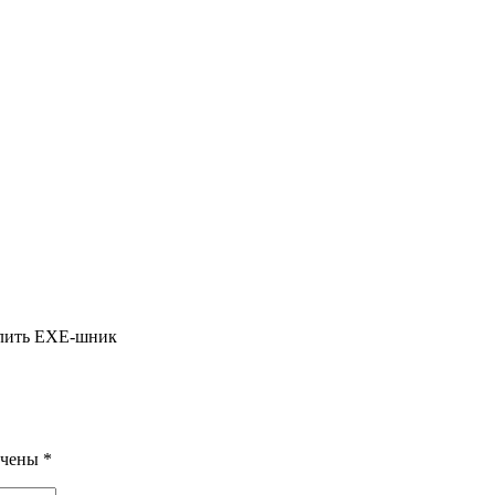
алить ЕХЕ-шник
ечены
*