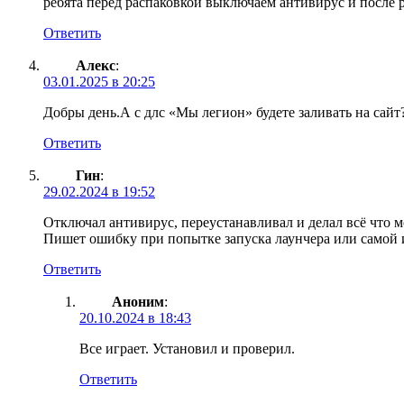
ребята перед распаковкой выключаем антивирус и после 
Ответить
Алекс
:
03.01.2025 в 20:25
Добры день.А с длс «Мы легион» будете заливать на сайт
Ответить
Гин
:
29.02.2024 в 19:52
Отключал антивирус, переустанавливал и делал всё что м
Пишет ошибку при попытке запуска лаунчера или самой 
Ответить
Аноним
:
20.10.2024 в 18:43
Все играет. Установил и проверил.
Ответить