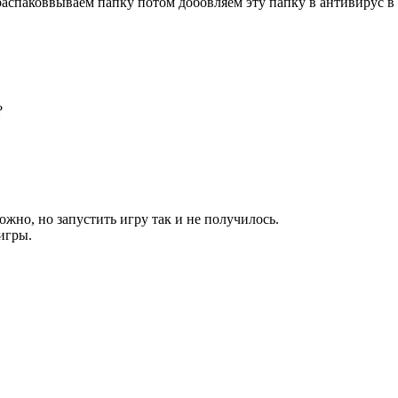
распаковвываем папку потом добовляем эту папку в антивирус в 
?
ожно, но запустить игру так и не получилось.
игры.