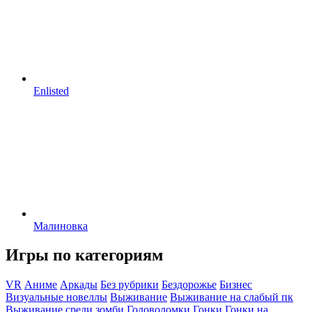
Enlisted
Малиновка
Игры по категориям
VR
Аниме
Аркады
Без рубрики
Бездорожье
Бизнес
Визуальные новеллы
Выживание
Выживание на слабый пк
Выживание среди зомби
Головоломки
Гонки
Гонки на