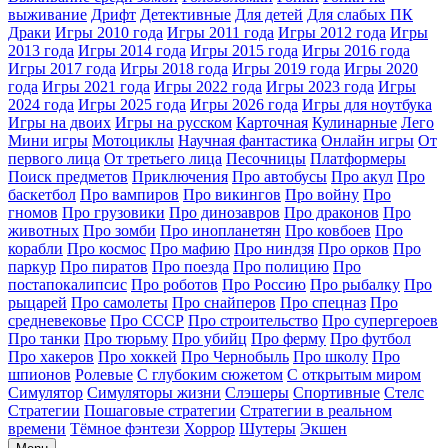
выживание
Дрифт
Детективные
Для детей
Для слабых ПК
Драки
Игры 2010 года
Игры 2011 года
Игры 2012 года
Игры
2013 года
Игры 2014 года
Игры 2015 года
Игры 2016 года
Игры 2017 года
Игры 2018 года
Игры 2019 года
Игры 2020
года
Игры 2021 года
Игры 2022 года
Игры 2023 года
Игры
2024 года
Игры 2025 года
Игры 2026 года
Игры для ноутбука
Игры на двоих
Игры на русском
Карточная
Кулинарные
Лего
Мини игры
Мотоциклы
Научная фантастика
Онлайн игры
От
первого лица
От третьего лица
Песочницы
Платформеры
Поиск предметов
Приключения
Про автобусы
Про акул
Про
баскетбол
Про вампиров
Про викингов
Про войну
Про
гномов
Про грузовики
Про динозавров
Про драконов
Про
животных
Про зомби
Про инопланетян
Про ковбоев
Про
корабли
Про космос
Про мафию
Про ниндзя
Про орков
Про
паркур
Про пиратов
Про поезда
Про полицию
Про
постапокалипсис
Про роботов
Про Россию
Про рыбалку
Про
рыцарей
Про самолеты
Про снайперов
Про спецназ
Про
средневековье
Про СССР
Про строительство
Про супергероев
Про танки
Про тюрьму
Про убийц
Про ферму
Про футбол
Про хакеров
Про хоккей
Про Чернобыль
Про школу
Про
шпионов
Ролевые
С глубоким сюжетом
С открытым миром
Симулятор
Симуляторы жизни
Слэшеры
Спортивные
Стелс
Стратегии
Пошаговые стратегии
Стратегии в реальном
времени
Тёмное фэнтези
Хоррор
Шутеры
Экшен