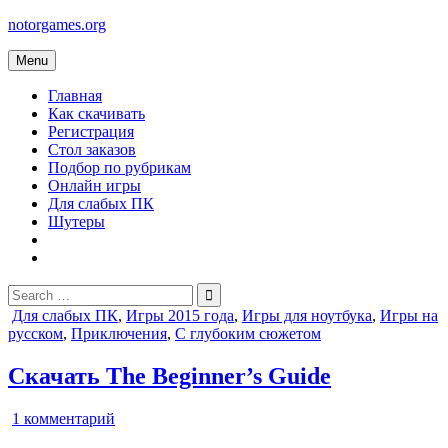
Skip
notorgames.org
to
content
Menu
Главная
Как скачивать
Регистрация
Стол заказов
Подбор по рубрикам
Онлайн игры
Для слабых ПК
Шутеры
Search
for:
Posted
Для слабых ПК
,
Игры 2015 года
,
Игры для ноутбука
,
Игры на
in
русском
,
Приключения
,
С глубоким сюжетом
Скачать The Beginner’s Guide
к
1 комментарий
записи