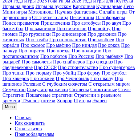
2024 года
Игры 2025 года
Игры 2026 года
Игры для ноутбука
Игры на двоих
Игры на русском
Карточная
Кулинарные
Лего
Мини игры
Мотоциклы
Научная фантастика
Онлайн игры
От
первого лица
От третьего лица
Песочницы
Платформеры
Поиск предметов
Приключения
Про автобусы
Про акул
Про
баскетбол
Про вампиров
Про викингов
Про войну
Про
гномов
Про грузовики
Про динозавров
Про драконов
Про
животных
Про зомби
Про инопланетян
Про ковбоев
Про
корабли
Про космос
Про мафию
Про ниндзя
Про орков
Про
паркур
Про пиратов
Про поезда
Про полицию
Про
постапокалипсис
Про роботов
Про Россию
Про рыбалку
Про
рыцарей
Про самолеты
Про снайперов
Про спецназ
Про
средневековье
Про СССР
Про строительство
Про супергероев
Про танки
Про тюрьму
Про убийц
Про ферму
Про футбол
Про хакеров
Про хоккей
Про Чернобыль
Про школу
Про
шпионов
Ролевые
С глубоким сюжетом
С открытым миром
Симулятор
Симуляторы жизни
Слэшеры
Спортивные
Стелс
Стратегии
Пошаговые стратегии
Стратегии в реальном
времени
Тёмное фэнтези
Хоррор
Шутеры
Экшен
Menu
Главная
Как скачивать
Стол заказов
Правообладателям