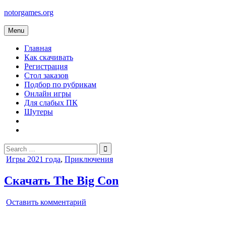
Skip
notorgames.org
to
content
Menu
Главная
Как скачивать
Регистрация
Стол заказов
Подбор по рубрикам
Онлайн игры
Для слабых ПК
Шутеры
Search
for:
Posted
Игры 2021 года
,
Приключения
in
Скачать The Big Con
on
Оставить комментарий
The
Big