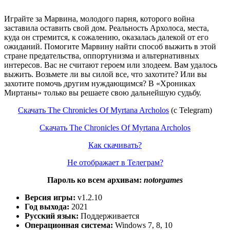
Играйте за Марвина, молодого парня, которого война
заставила оставить свой дом. Реальность Архолоса, места,
куда он стремится, к сожалению, оказалась далекой от его
ожиданий. Помогите Марвину найти способ выжить в этой
стране предательства, оппортунизма и альтернативных
интересов. Вас не считают героем или злодеем. Вам удалось
выжить. Возьмете ли вы силой все, что захотите? Или вы
захотите помочь другим нуждающимся? В «Хрониках
Миртаны» только вы решаете свою дальнейшую судьбу.
Скачать The Chronicles Of Myrtana Archolos
(c Telegram)
Скачать The Chronicles Of Myrtana Archolos
Как скачивать?
Не отображает в Телеграм?
Пароль ко всем архивам:
notorgames
Версия игры:
v1.2.10
Год выхода:
2021
Русский язык:
Поддерживается
Операционная система:
Windows 7, 8, 10