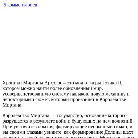
к
5 комментариев
записи
The
Chronicles
Of
Myrtana
Archolos
Хроники Миртаны Архолос – это мод от игры Готика II,
котором можно найти более обновлённый мир,
усовершенствованную систему навыков, новую механику и
неповторимый сюжет, который произойдет в Королевстве
Миртана.
Королевство Миртана — государство, основание которого
разрушается в результате войн и бушующих на нем волнений.
Прочувствуйте события, формирующие необычный сюжет, и
вы своими глазами увидите, как формирование Долины шахт
влияет на людей вдали от главного материка. Можно оставить