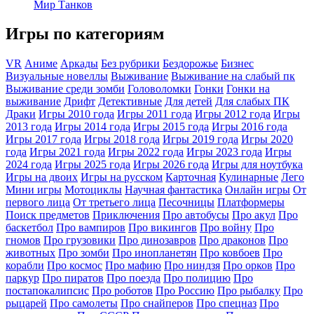
Мир Танков
Игры по категориям
VR
Аниме
Аркады
Без рубрики
Бездорожье
Бизнес
Визуальные новеллы
Выживание
Выживание на слабый пк
Выживание среди зомби
Головоломки
Гонки
Гонки на
выживание
Дрифт
Детективные
Для детей
Для слабых ПК
Драки
Игры 2010 года
Игры 2011 года
Игры 2012 года
Игры
2013 года
Игры 2014 года
Игры 2015 года
Игры 2016 года
Игры 2017 года
Игры 2018 года
Игры 2019 года
Игры 2020
года
Игры 2021 года
Игры 2022 года
Игры 2023 года
Игры
2024 года
Игры 2025 года
Игры 2026 года
Игры для ноутбука
Игры на двоих
Игры на русском
Карточная
Кулинарные
Лего
Мини игры
Мотоциклы
Научная фантастика
Онлайн игры
От
первого лица
От третьего лица
Песочницы
Платформеры
Поиск предметов
Приключения
Про автобусы
Про акул
Про
баскетбол
Про вампиров
Про викингов
Про войну
Про
гномов
Про грузовики
Про динозавров
Про драконов
Про
животных
Про зомби
Про инопланетян
Про ковбоев
Про
корабли
Про космос
Про мафию
Про ниндзя
Про орков
Про
паркур
Про пиратов
Про поезда
Про полицию
Про
постапокалипсис
Про роботов
Про Россию
Про рыбалку
Про
рыцарей
Про самолеты
Про снайперов
Про спецназ
Про