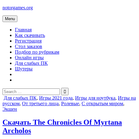
Skip
notorgames.org
to
content
Menu
Главная
Как скачивать
Регистрация
Стол заказов
Подбор по рубрикам
Онлайн игры
Для слабых ПК
Шутеры
Search
for:
Posted
Для слабых ПК
,
Игры 2021 года
,
Игры для ноутбука
,
Игры на
in
русском
,
От третьего лица
,
Ролевые
,
С открытым миром
,
Экшен
Скачать The Chronicles Of Myrtana
Archolos