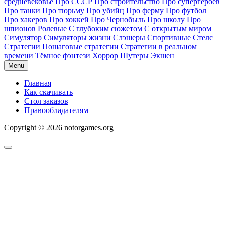
средневековье
Про СССР
Про строительство
Про супергероев
Про танки
Про тюрьму
Про убийц
Про ферму
Про футбол
Про хакеров
Про хоккей
Про Чернобыль
Про школу
Про
шпионов
Ролевые
С глубоким сюжетом
С открытым миром
Симулятор
Симуляторы жизни
Слэшеры
Спортивные
Стелс
Стратегии
Пошаговые стратегии
Стратегии в реальном
времени
Тёмное фэнтези
Хоррор
Шутеры
Экшен
Menu
Главная
Как скачивать
Стол заказов
Правообладателям
Copyright © 2026 notorgames.org
Scroll
to
Top