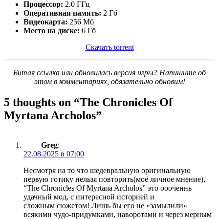
Процессор:
2.0 ГГц
Оперативная память:
2 Гб
Видеокарта:
256 Мб
Место на диске:
6 Гб
Скачать torrent
Битая ссылка или обновилась версия игры? Напишите об
этом в комментариях, обязательно обновим!
5 thoughts on “
The Chronicles Of
Myrtana Archolos
”
Greg
:
22.08.2025 в 07:00
Несмотря на то что шедевральную оригинальную
первую готику нельзя повторить(моё личное мнение),
“The Chronicles Of Myrtana Archolos” это оооченнь
удачный мод, с интересной историей и
сложным сюжетом! Лишь бы его не «замылили»
всякими чудо-придумками, наворотами и через мерным