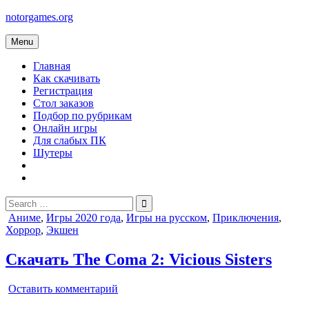
Skip
notorgames.org
to
content
Menu
Главная
Как скачивать
Регистрация
Стол заказов
Подбор по рубрикам
Онлайн игры
Для слабых ПК
Шутеры
Search
for:
Posted
Аниме
,
Игры 2020 года
,
Игры на русском
,
Приключения
,
in
Хоррор
,
Экшен
Скачать The Coma 2: Vicious Sisters
on
Оставить комментарий
The