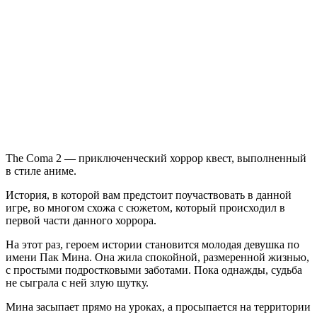
Coma
2:
Vicious
Sisters
The Coma 2 — приключенческий хоррор квест, выполненный
в стиле аниме.
История, в которой вам предстоит поучаствовать в данной
игре, во многом схожа с сюжетом, который происходил в
первой части данного хоррора.
На этот раз, героем истории становится молодая девушка по
имени Пак Мина. Она жила спокойной, размеренной жизнью,
с простыми подростковыми заботами. Пока однажды, судьба
не сыграла с ней злую шутку.
Мина засыпает прямо на уроках, а просыпается на территории