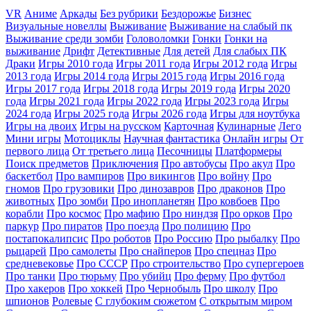
VR
Аниме
Аркады
Без рубрики
Бездорожье
Бизнес
Визуальные новеллы
Выживание
Выживание на слабый пк
Выживание среди зомби
Головоломки
Гонки
Гонки на
выживание
Дрифт
Детективные
Для детей
Для слабых ПК
Драки
Игры 2010 года
Игры 2011 года
Игры 2012 года
Игры
2013 года
Игры 2014 года
Игры 2015 года
Игры 2016 года
Игры 2017 года
Игры 2018 года
Игры 2019 года
Игры 2020
года
Игры 2021 года
Игры 2022 года
Игры 2023 года
Игры
2024 года
Игры 2025 года
Игры 2026 года
Игры для ноутбука
Игры на двоих
Игры на русском
Карточная
Кулинарные
Лего
Мини игры
Мотоциклы
Научная фантастика
Онлайн игры
От
первого лица
От третьего лица
Песочницы
Платформеры
Поиск предметов
Приключения
Про автобусы
Про акул
Про
баскетбол
Про вампиров
Про викингов
Про войну
Про
гномов
Про грузовики
Про динозавров
Про драконов
Про
животных
Про зомби
Про инопланетян
Про ковбоев
Про
корабли
Про космос
Про мафию
Про ниндзя
Про орков
Про
паркур
Про пиратов
Про поезда
Про полицию
Про
постапокалипсис
Про роботов
Про Россию
Про рыбалку
Про
рыцарей
Про самолеты
Про снайперов
Про спецназ
Про
средневековье
Про СССР
Про строительство
Про супергероев
Про танки
Про тюрьму
Про убийц
Про ферму
Про футбол
Про хакеров
Про хоккей
Про Чернобыль
Про школу
Про
шпионов
Ролевые
С глубоким сюжетом
С открытым миром