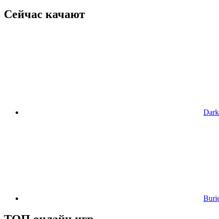
Сейчас качают
Dar
Buri
ТОП онлайн игр