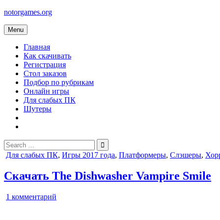
Skip
notorgames.org
to
content
Menu
Главная
Как скачивать
Регистрация
Стол заказов
Подбор по рубрикам
Онлайн игры
Для слабых ПК
Шутеры
Search
for:
Posted
Для слабых ПК
,
Игры 2017 года
,
Платформеры
,
Слэшеры
,
Хор
in
Скачать The Dishwasher Vampire Smile
к
1 комментарий
записи
The