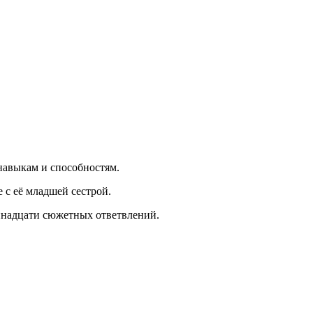
 навыкам и способностям.
 с её младшей сестрой.
тринадцати сюжетных ответвлений.