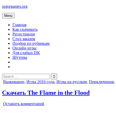
Skip
notorgames.org
to
content
Menu
Главная
Как скачивать
Регистрация
Стол заказов
Подбор по рубрикам
Онлайн игры
Для слабых ПК
Шутеры
Search
for:
Posted
Выживание
,
Игры 2016 года
,
Игры на русском
,
Приключения
,
in
Скачать The Flame in the Flood
on
Оставить комментарий
The
Flame