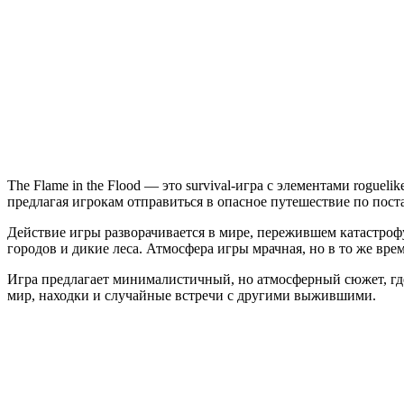
in
the
Flood
The Flame in the Flood — это survival-игра с элементами roguel
предлагая игрокам отправиться в опасное путешествие по пост
Действие игры разворачивается в мире, пережившем катастрофу
городов и дикие леса. Атмосфера игры мрачная, но в то же вре
Игра предлагает минималистичный, но атмосферный сюжет, где
мир, находки и случайные встречи с другими выжившими.