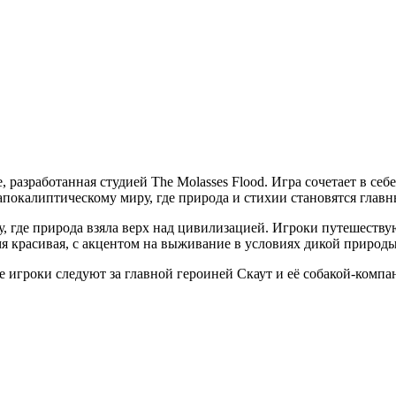
ike, разработанная студией The Molasses Flood. Игра сочетает в 
апокалиптическому миру, где природа и стихии становятся глав
, где природа взяла верх над цивилизацией. Игроки путешествую
мя красивая, с акцентом на выживание в условиях дикой природы
 игроки следуют за главной героиней Скаут и её собакой-комп