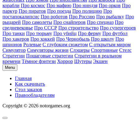
корабли
Про космос
Про мафию
Про ниндзя
Про орков
Про
паркур
Про пиратов
Про поезда
Про полицию
Про
постапокалипсис
Про роботов
Про Россию
Про рыбалку
Про
рыцарей
Про самолеты
Про снайперов
Про спецназ
Про
средневековье
Про СССР
Про строительство
Про супергероев
Про танки
Про тюрьму
Про убийц
Про ферму
Про футбол
Про хакеров
Про хоккей
Про Чернобыль
Про школу
Про
шпионов
Ролевые
С глубоким сюжетом
С открытым миром
Симулятор
Симуляторы жизни
Слэшеры
Спортивные
Стелс
Стратегии
Пошаговые стратегии
Стратегии в реальном
времени
Тёмное фэнтези
Хоррор
Шутеры
Экшен
Menu
Главная
Как скачивать
Стол заказов
Правообладателям
Copyright © 2026 notorgames.org
Scroll
to
Top