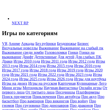
NEXT RP
Игры по категориям
VR
Аниме
Аркады
Без рубрики
Бездорожье
Бизнес
Визуальные новеллы
Выживание
Выживание на слабый пк
Выживание среди зомби
Головоломки
Гонки
Гонки на
выживание
Дрифт
Детективные
Для детей
Для слабых ПК
Драки
Игры 2010 года
Игры 2011 года
Игры 2012 года
Игры
2013 года
Игры 2014 года
Игры 2015 года
Игры 2016 года
Игры 2017 года
Игры 2018 года
Игры 2019 года
Игры 2020
года
Игры 2021 года
Игры 2022 года
Игры 2023 года
Игры
2024 года
Игры 2025 года
Игры 2026 года
Игры для ноутбука
Игры на двоих
Игры на русском
Карточная
Кулинарные
Лего
Мини игры
Мотоциклы
Научная фантастика
Онлайн игры
От
первого лица
От третьего лица
Песочницы
Платформеры
Поиск предметов
Приключения
Про автобусы
Про акул
Про
баскетбол
Про вампиров
Про викингов
Про войну
Про
гномов
Про грузовики
Про динозавров
Про драконов
Про
животных
Про зомби
Про инопланетян
Про ковбоев
Про