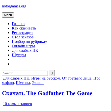
Skip
notorgames.org
to
content
Menu
Главная
Как скачивать
Регистрация
Стол заказов
Подбор по рубрикам
Онлайн игры
Для слабых ПК
Шутеры
Search
for:
Posted
Для слабых ПК
,
Игры на русском
,
От третьего лица
,
Про
in
мафию
,
Шутеры
,
Экшен
Скачать The Godfather The Game
к
10 комментариев
записи