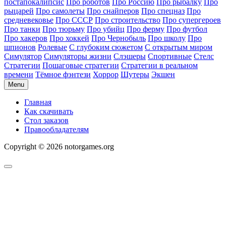
постапокалипсис
Про роботов
Про Россию
Про рыбалку
Про
рыцарей
Про самолеты
Про снайперов
Про спецназ
Про
средневековье
Про СССР
Про строительство
Про супергероев
Про танки
Про тюрьму
Про убийц
Про ферму
Про футбол
Про хакеров
Про хоккей
Про Чернобыль
Про школу
Про
шпионов
Ролевые
С глубоким сюжетом
С открытым миром
Симулятор
Симуляторы жизни
Слэшеры
Спортивные
Стелс
Стратегии
Пошаговые стратегии
Стратегии в реальном
времени
Тёмное фэнтези
Хоррор
Шутеры
Экшен
Menu
Главная
Как скачивать
Стол заказов
Правообладателям
Copyright © 2026 notorgames.org
Scroll
to
Top