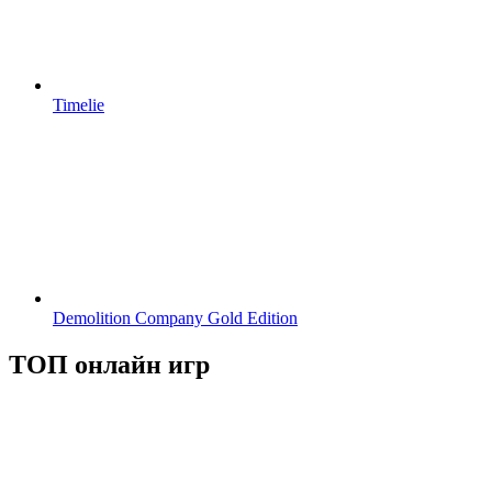
Timelie
Demolition Company Gold Edition
ТОП онлайн игр