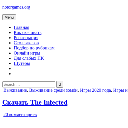
Skip
notorgames.org
to
content
Menu
Главная
Как скачивать
Регистрация
Стол заказов
Подбор по рубрикам
Онлайн игры
Для слабых ПК
Шутеры
Search
for:
Posted
Выживание
,
Выживание среди зомби
,
Игры 2020 года
,
Игры н
in
Скачать The Infected
к
20 комментариев
записи
The