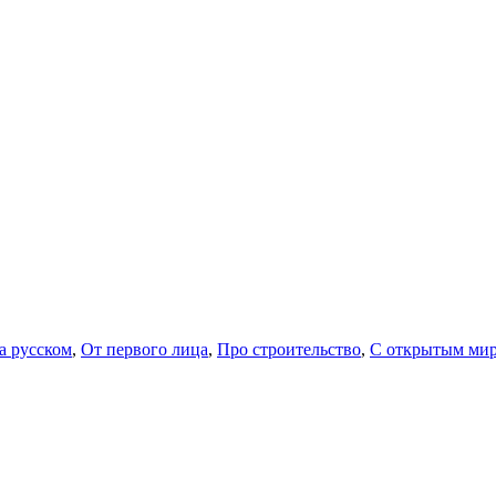
а русском
,
От первого лица
,
Про строительство
,
С открытым ми