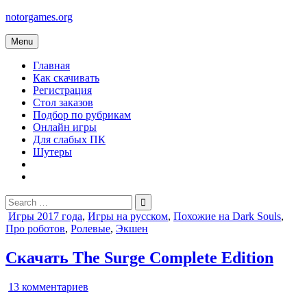
Skip
notorgames.org
to
content
Menu
Главная
Как скачивать
Регистрация
Стол заказов
Подбор по рубрикам
Онлайн игры
Для слабых ПК
Шутеры
Search
for:
Posted
Игры 2017 года
,
Игры на русском
,
Похожие на Dark Souls
,
in
Про роботов
,
Ролевые
,
Экшен
Скачать The Surge Complete Edition
к
13 комментариев
записи