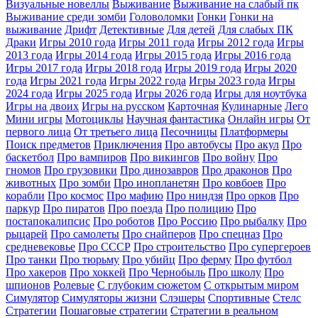
Визуальные новеллы
Выживание
Выживание на слабый пк
Выживание среди зомби
Головоломки
Гонки
Гонки на
выживание
Дрифт
Детективные
Для детей
Для слабых ПК
Драки
Игры 2010 года
Игры 2011 года
Игры 2012 года
Игры
2013 года
Игры 2014 года
Игры 2015 года
Игры 2016 года
Игры 2017 года
Игры 2018 года
Игры 2019 года
Игры 2020
года
Игры 2021 года
Игры 2022 года
Игры 2023 года
Игры
2024 года
Игры 2025 года
Игры 2026 года
Игры для ноутбука
Игры на двоих
Игры на русском
Карточная
Кулинарные
Лего
Мини игры
Мотоциклы
Научная фантастика
Онлайн игры
От
первого лица
От третьего лица
Песочницы
Платформеры
Поиск предметов
Приключения
Про автобусы
Про акул
Про
баскетбол
Про вампиров
Про викингов
Про войну
Про
гномов
Про грузовики
Про динозавров
Про драконов
Про
животных
Про зомби
Про инопланетян
Про ковбоев
Про
корабли
Про космос
Про мафию
Про ниндзя
Про орков
Про
паркур
Про пиратов
Про поезда
Про полицию
Про
постапокалипсис
Про роботов
Про Россию
Про рыбалку
Про
рыцарей
Про самолеты
Про снайперов
Про спецназ
Про
средневековье
Про СССР
Про строительство
Про супергероев
Про танки
Про тюрьму
Про убийц
Про ферму
Про футбол
Про хакеров
Про хоккей
Про Чернобыль
Про школу
Про
шпионов
Ролевые
С глубоким сюжетом
С открытым миром
Симулятор
Симуляторы жизни
Слэшеры
Спортивные
Стелс
Стратегии
Пошаговые стратегии
Стратегии в реальном