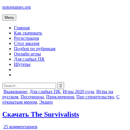
Skip
notorgames.org
to
content
Menu
Главная
Как скачивать
Регистрация
Стол заказов
Подбор по рубрикам
Онлайн игры
Для слабых ПК
Шутеры
Search
for:
Posted
Выживание
,
Для слабых ПК
,
Игры 2020 года
,
Игры на
in
русском
,
Песочницы
,
Приключения
,
Про строительство
,
С
открытым миром
,
Экшен
Скачать The Survivalists
к
25 комментариев