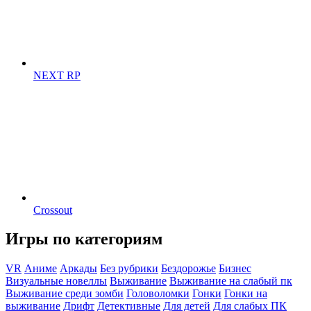
NEXT RP
Crossout
Игры по категориям
VR
Аниме
Аркады
Без рубрики
Бездорожье
Бизнес
Визуальные новеллы
Выживание
Выживание на слабый пк
Выживание среди зомби
Головоломки
Гонки
Гонки на
выживание
Дрифт
Детективные
Для детей
Для слабых ПК