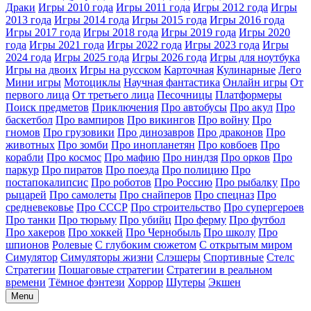
Драки
Игры 2010 года
Игры 2011 года
Игры 2012 года
Игры
2013 года
Игры 2014 года
Игры 2015 года
Игры 2016 года
Игры 2017 года
Игры 2018 года
Игры 2019 года
Игры 2020
года
Игры 2021 года
Игры 2022 года
Игры 2023 года
Игры
2024 года
Игры 2025 года
Игры 2026 года
Игры для ноутбука
Игры на двоих
Игры на русском
Карточная
Кулинарные
Лего
Мини игры
Мотоциклы
Научная фантастика
Онлайн игры
От
первого лица
От третьего лица
Песочницы
Платформеры
Поиск предметов
Приключения
Про автобусы
Про акул
Про
баскетбол
Про вампиров
Про викингов
Про войну
Про
гномов
Про грузовики
Про динозавров
Про драконов
Про
животных
Про зомби
Про инопланетян
Про ковбоев
Про
корабли
Про космос
Про мафию
Про ниндзя
Про орков
Про
паркур
Про пиратов
Про поезда
Про полицию
Про
постапокалипсис
Про роботов
Про Россию
Про рыбалку
Про
рыцарей
Про самолеты
Про снайперов
Про спецназ
Про
средневековье
Про СССР
Про строительство
Про супергероев
Про танки
Про тюрьму
Про убийц
Про ферму
Про футбол
Про хакеров
Про хоккей
Про Чернобыль
Про школу
Про
шпионов
Ролевые
С глубоким сюжетом
С открытым миром
Симулятор
Симуляторы жизни
Слэшеры
Спортивные
Стелс
Стратегии
Пошаговые стратегии
Стратегии в реальном
времени
Тёмное фэнтези
Хоррор
Шутеры
Экшен
Menu