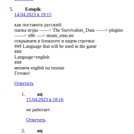
Estopik
:
14.04.2023 в 19:15
как поставить русский:
папка игры ——> The Survivalists_Data ——> plugins
——> x86 —-> steam_emu.ini
открываем в блокноте и ищем строчки:
### Language that will be used in the game
###
Language=english
###
меняем english на russian
Готово!
Ответить
ац
:
15.04.2023 в 18:16
не работает
Ответить
ац
: