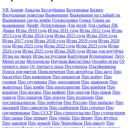
VR
Аниме
Аркады
Без рубрики
Бездорожье
Бизнес
Визуальные новеллы
Выживание
Выживание на слабый пк
Выживание среди зомби
Головоломки
Гонки
Гонки на
выживание
Дрифт
Детективные
Для детей
Для слабых ПК
Драки
Игры 2010 года
Игры 2011 года
Игры 2012 года
Игры
2013 года
Игры 2014 года
Игры 2015 года
Игры 2016 года
Игры 2017 года
Игры 2018 года
Игры 2019 года
Игры 2020
года
Игры 2021 года
Игры 2022 года
Игры 2023 года
Игры
2024 года
Игры 2025 года
Игры 2026 года
Игры для ноутбука
Игры на двоих
Игры на русском
Карточная
Кулинарные
Лего
Мини игры
Мотоциклы
Научная фантастика
Онлайн игры
От
первого лица
От третьего лица
Песочницы
Платформеры
Поиск предметов
Приключения
Про автобусы
Про акул
Про
баскетбол
Про вампиров
Про викингов
Про войну
Про
гномов
Про грузовики
Про динозавров
Про драконов
Про
животных
Про зомби
Про инопланетян
Про ковбоев
Про
корабли
Про космос
Про мафию
Про ниндзя
Про орков
Про
паркур
Про пиратов
Про поезда
Про полицию
Про
постапокалипсис
Про роботов
Про Россию
Про рыбалку
Про
рыцарей
Про самолеты
Про снайперов
Про спецназ
Про
средневековье
Про СССР
Про строительство
Про супергероев
Про танки
Про тюрьму
Про убийц
Про ферму
Про футбол
Про хакеров
Про хоккей
Про Чернобыль
Про школу
Про