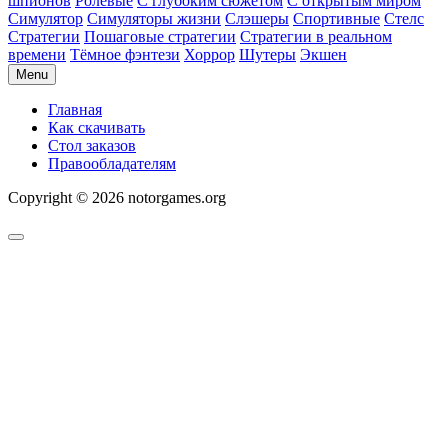
шпионов
Ролевые
С глубоким сюжетом
С открытым миром
Симулятор
Симуляторы жизни
Слэшеры
Спортивные
Стелс
Стратегии
Пошаговые стратегии
Стратегии в реальном
времени
Тёмное фэнтези
Хоррор
Шутеры
Экшен
Menu
Главная
Как скачивать
Стол заказов
Правообладателям
Copyright © 2026 notorgames.org
Scroll
to
Top