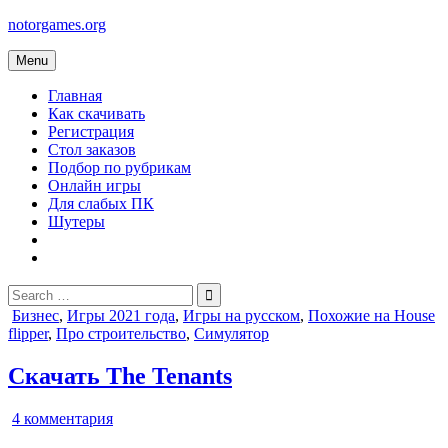
Skip
notorgames.org
to
content
Menu
Главная
Как скачивать
Регистрация
Стол заказов
Подбор по рубрикам
Онлайн игры
Для слабых ПК
Шутеры
Search
for:
Posted
Бизнес
,
Игры 2021 года
,
Игры на русском
,
Похожие на House
in
flipper
,
Про строительство
,
Симулятор
Скачать The Tenants
к
4 комментария
записи