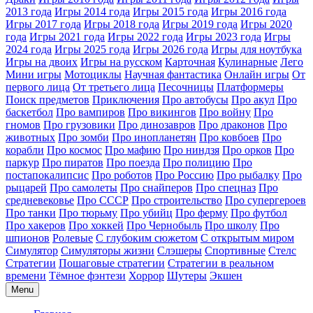
2013 года
Игры 2014 года
Игры 2015 года
Игры 2016 года
Игры 2017 года
Игры 2018 года
Игры 2019 года
Игры 2020
года
Игры 2021 года
Игры 2022 года
Игры 2023 года
Игры
2024 года
Игры 2025 года
Игры 2026 года
Игры для ноутбука
Игры на двоих
Игры на русском
Карточная
Кулинарные
Лего
Мини игры
Мотоциклы
Научная фантастика
Онлайн игры
От
первого лица
От третьего лица
Песочницы
Платформеры
Поиск предметов
Приключения
Про автобусы
Про акул
Про
баскетбол
Про вампиров
Про викингов
Про войну
Про
гномов
Про грузовики
Про динозавров
Про драконов
Про
животных
Про зомби
Про инопланетян
Про ковбоев
Про
корабли
Про космос
Про мафию
Про ниндзя
Про орков
Про
паркур
Про пиратов
Про поезда
Про полицию
Про
постапокалипсис
Про роботов
Про Россию
Про рыбалку
Про
рыцарей
Про самолеты
Про снайперов
Про спецназ
Про
средневековье
Про СССР
Про строительство
Про супергероев
Про танки
Про тюрьму
Про убийц
Про ферму
Про футбол
Про хакеров
Про хоккей
Про Чернобыль
Про школу
Про
шпионов
Ролевые
С глубоким сюжетом
С открытым миром
Симулятор
Симуляторы жизни
Слэшеры
Спортивные
Стелс
Стратегии
Пошаговые стратегии
Стратегии в реальном
времени
Тёмное фэнтези
Хоррор
Шутеры
Экшен
Menu