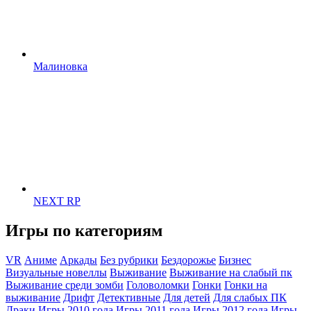
Малиновка
NEXT RP
Игры по категориям
VR
Аниме
Аркады
Без рубрики
Бездорожье
Бизнес
Визуальные новеллы
Выживание
Выживание на слабый пк
Выживание среди зомби
Головоломки
Гонки
Гонки на
выживание
Дрифт
Детективные
Для детей
Для слабых ПК
Драки
Игры 2010 года
Игры 2011 года
Игры 2012 года
Игры