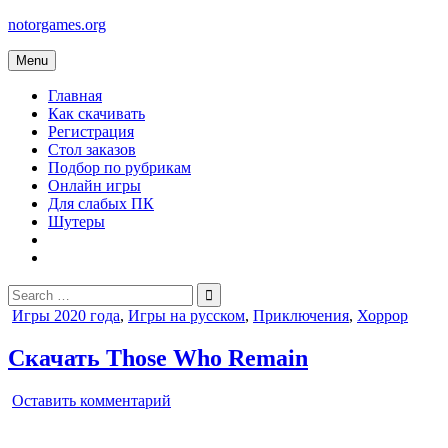
Skip
notorgames.org
to
content
Menu
Главная
Как скачивать
Регистрация
Стол заказов
Подбор по рубрикам
Онлайн игры
Для слабых ПК
Шутеры
Search
for:
Posted
Игры 2020 года
,
Игры на русском
,
Приключения
,
Хоррор
in
Скачать Those Who Remain
on
Оставить комментарий
Those
Who