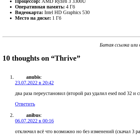
Процессор:
AMD Ryzen 3 3300U
Оперативная память:
4 Гб
Видеокарта:
Intel HD Graphics 530
Место на диске:
1 Гб
Битая ссылка или 
10 thoughts on “
Thrive
”
anubis
:
23.07.2022 в 20:42
два раза переустановил (второй раз удалил esed nod 32 и ск
Ответить
anibus
:
06.07.2022 в 00:16
отключил всё что возможно но без изменений (скачал 3 р