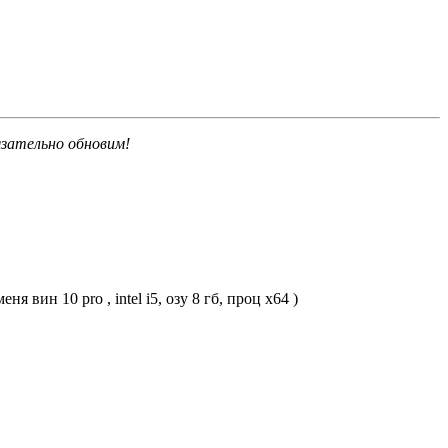
язательно обновим!
 вин 10 pro , intel i5, озу 8 гб, проц х64 )