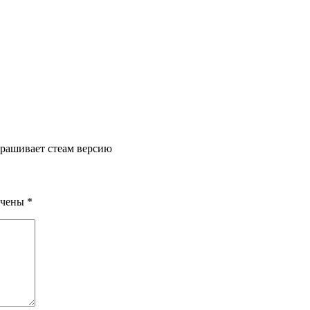
прашивает стеам версию
ечены
*