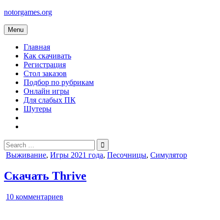
Skip
notorgames.org
to
content
Menu
Главная
Как скачивать
Регистрация
Стол заказов
Подбор по рубрикам
Онлайн игры
Для слабых ПК
Шутеры
Search
for:
Posted
Выживание
,
Игры 2021 года
,
Песочницы
,
Симулятор
in
Скачать Thrive
к
10 комментариев
записи
Thrive