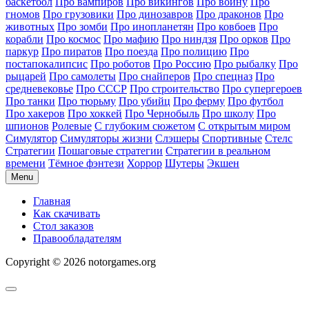
баскетбол
Про вампиров
Про викингов
Про войну
Про
гномов
Про грузовики
Про динозавров
Про драконов
Про
животных
Про зомби
Про инопланетян
Про ковбоев
Про
корабли
Про космос
Про мафию
Про ниндзя
Про орков
Про
паркур
Про пиратов
Про поезда
Про полицию
Про
постапокалипсис
Про роботов
Про Россию
Про рыбалку
Про
рыцарей
Про самолеты
Про снайперов
Про спецназ
Про
средневековье
Про СССР
Про строительство
Про супергероев
Про танки
Про тюрьму
Про убийц
Про ферму
Про футбол
Про хакеров
Про хоккей
Про Чернобыль
Про школу
Про
шпионов
Ролевые
С глубоким сюжетом
С открытым миром
Симулятор
Симуляторы жизни
Слэшеры
Спортивные
Стелс
Стратегии
Пошаговые стратегии
Стратегии в реальном
времени
Тёмное фэнтези
Хоррор
Шутеры
Экшен
Menu
Главная
Как скачивать
Стол заказов
Правообладателям
Copyright © 2026 notorgames.org
Scroll
to