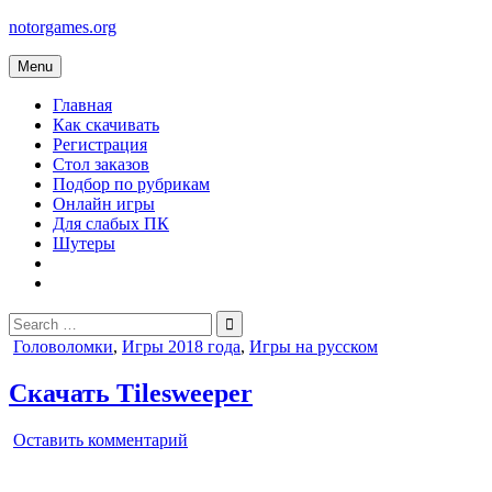
Skip
notorgames.org
to
content
Menu
Главная
Как скачивать
Регистрация
Стол заказов
Подбор по рубрикам
Онлайн игры
Для слабых ПК
Шутеры
Search
for:
Posted
Головоломки
,
Игры 2018 года
,
Игры на русском
in
Скачать Tilesweeper
on
Оставить комментарий
Tilesweeper