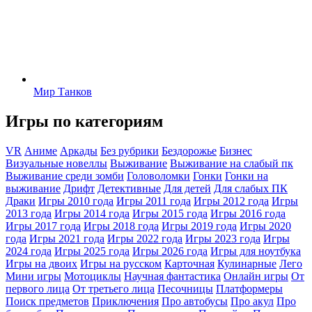
Мир Танков
Игры по категориям
VR
Аниме
Аркады
Без рубрики
Бездорожье
Бизнес
Визуальные новеллы
Выживание
Выживание на слабый пк
Выживание среди зомби
Головоломки
Гонки
Гонки на
выживание
Дрифт
Детективные
Для детей
Для слабых ПК
Драки
Игры 2010 года
Игры 2011 года
Игры 2012 года
Игры
2013 года
Игры 2014 года
Игры 2015 года
Игры 2016 года
Игры 2017 года
Игры 2018 года
Игры 2019 года
Игры 2020
года
Игры 2021 года
Игры 2022 года
Игры 2023 года
Игры
2024 года
Игры 2025 года
Игры 2026 года
Игры для ноутбука
Игры на двоих
Игры на русском
Карточная
Кулинарные
Лего
Мини игры
Мотоциклы
Научная фантастика
Онлайн игры
От
первого лица
От третьего лица
Песочницы
Платформеры
Поиск предметов
Приключения
Про автобусы
Про акул
Про