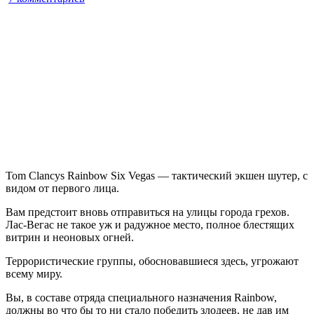
записи
Tom
Clancy’s
Rainbow
Six:
Vegas
Tom Clancys Rainbow Six Vegas — тактический экшен шутер, с
видом от первого лица.
Вам предстоит вновь отправиться на улицы города грехов.
Лас-Вегас не такое уж и радужное место, полное блестящих
витрин и неоновых огней.
Террористические группы, обосновавшиеся здесь, угрожают
всему миру.
Вы, в составе отряда специального назначения Rainbow,
должны во что бы то ни стало победить злодеев, не дав им