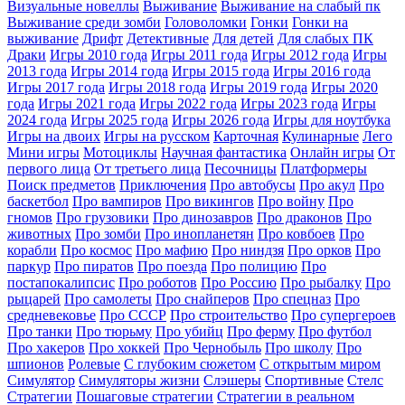
Визуальные новеллы
Выживание
Выживание на слабый пк
Выживание среди зомби
Головоломки
Гонки
Гонки на
выживание
Дрифт
Детективные
Для детей
Для слабых ПК
Драки
Игры 2010 года
Игры 2011 года
Игры 2012 года
Игры
2013 года
Игры 2014 года
Игры 2015 года
Игры 2016 года
Игры 2017 года
Игры 2018 года
Игры 2019 года
Игры 2020
года
Игры 2021 года
Игры 2022 года
Игры 2023 года
Игры
2024 года
Игры 2025 года
Игры 2026 года
Игры для ноутбука
Игры на двоих
Игры на русском
Карточная
Кулинарные
Лего
Мини игры
Мотоциклы
Научная фантастика
Онлайн игры
От
первого лица
От третьего лица
Песочницы
Платформеры
Поиск предметов
Приключения
Про автобусы
Про акул
Про
баскетбол
Про вампиров
Про викингов
Про войну
Про
гномов
Про грузовики
Про динозавров
Про драконов
Про
животных
Про зомби
Про инопланетян
Про ковбоев
Про
корабли
Про космос
Про мафию
Про ниндзя
Про орков
Про
паркур
Про пиратов
Про поезда
Про полицию
Про
постапокалипсис
Про роботов
Про Россию
Про рыбалку
Про
рыцарей
Про самолеты
Про снайперов
Про спецназ
Про
средневековье
Про СССР
Про строительство
Про супергероев
Про танки
Про тюрьму
Про убийц
Про ферму
Про футбол
Про хакеров
Про хоккей
Про Чернобыль
Про школу
Про
шпионов
Ролевые
С глубоким сюжетом
С открытым миром
Симулятор
Симуляторы жизни
Слэшеры
Спортивные
Стелс
Стратегии
Пошаговые стратегии
Стратегии в реальном