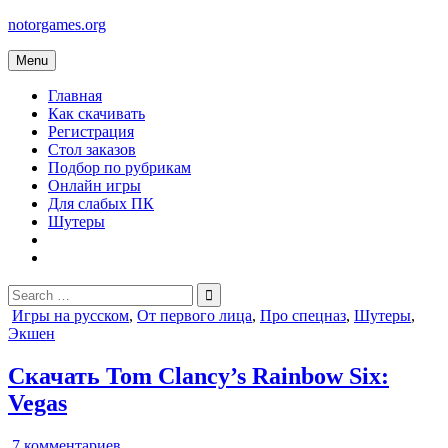
Skip
notorgames.org
to
content
Menu
Главная
Как скачивать
Регистрация
Стол заказов
Подбор по рубрикам
Онлайн игры
Для слабых ПК
Шутеры
Search
for:
Posted
Игры на русском
,
От первого лица
,
Про спецназ
,
Шутеры
,
in
Экшен
Скачать Tom Clancy’s Rainbow Six:
Vegas
к
7 комментариев