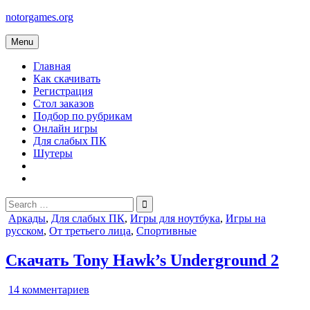
Skip
notorgames.org
to
content
Menu
Главная
Как скачивать
Регистрация
Стол заказов
Подбор по рубрикам
Онлайн игры
Для слабых ПК
Шутеры
Search
for:
Posted
Аркады
,
Для слабых ПК
,
Игры для ноутбука
,
Игры на
in
русском
,
От третьего лица
,
Спортивные
Скачать Tony Hawk’s Underground 2
к
14 комментариев
записи