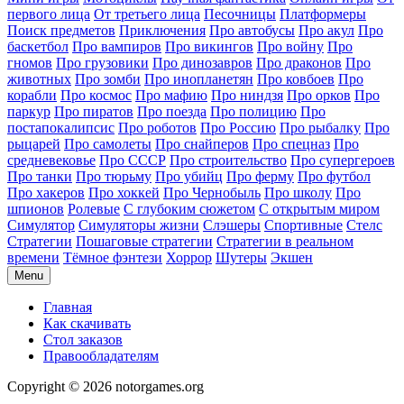
первого лица
От третьего лица
Песочницы
Платформеры
Поиск предметов
Приключения
Про автобусы
Про акул
Про
баскетбол
Про вампиров
Про викингов
Про войну
Про
гномов
Про грузовики
Про динозавров
Про драконов
Про
животных
Про зомби
Про инопланетян
Про ковбоев
Про
корабли
Про космос
Про мафию
Про ниндзя
Про орков
Про
паркур
Про пиратов
Про поезда
Про полицию
Про
постапокалипсис
Про роботов
Про Россию
Про рыбалку
Про
рыцарей
Про самолеты
Про снайперов
Про спецназ
Про
средневековье
Про СССР
Про строительство
Про супергероев
Про танки
Про тюрьму
Про убийц
Про ферму
Про футбол
Про хакеров
Про хоккей
Про Чернобыль
Про школу
Про
шпионов
Ролевые
С глубоким сюжетом
С открытым миром
Симулятор
Симуляторы жизни
Слэшеры
Спортивные
Стелс
Стратегии
Пошаговые стратегии
Стратегии в реальном
времени
Тёмное фэнтези
Хоррор
Шутеры
Экшен
Menu
Главная
Как скачивать
Стол заказов
Правообладателям
Copyright © 2026 notorgames.org