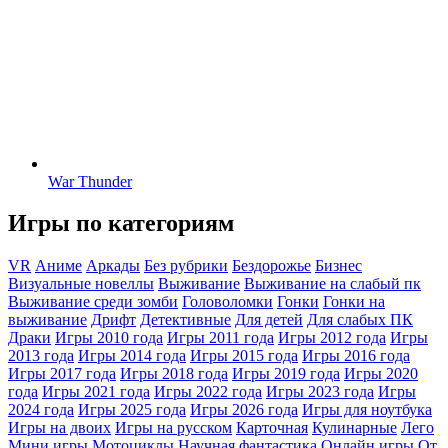
War Thunder
Игры по категориям
VR
Аниме
Аркады
Без рубрики
Бездорожье
Бизнес
Визуальные новеллы
Выживание
Выживание на слабый пк
Выживание среди зомби
Головоломки
Гонки
Гонки на
выживание
Дрифт
Детективные
Для детей
Для слабых ПК
Драки
Игры 2010 года
Игры 2011 года
Игры 2012 года
Игры
2013 года
Игры 2014 года
Игры 2015 года
Игры 2016 года
Игры 2017 года
Игры 2018 года
Игры 2019 года
Игры 2020
года
Игры 2021 года
Игры 2022 года
Игры 2023 года
Игры
2024 года
Игры 2025 года
Игры 2026 года
Игры для ноутбука
Игры на двоих
Игры на русском
Карточная
Кулинарные
Лего
Мини игры
Мотоциклы
Научная фантастика
Онлайн игры
От