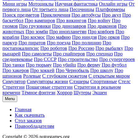
Мини игры
Мотоциклы
Научная фантастика
Онлайн игры
От
первого лица
От третьего лица
Песочницы
Платформеры
Поиск предметов
Приключения
Про автобусы
Про акул
Про
баскетбол
Про вампиров
Про викингов
Про войну
Про
гномов
Про грузовики
Про динозавров
Про драконов
Про
животных
Про зомби
Про инопланетян
Про ковбоев
Про
корабли
Про космос
Про мафию
Про ниндзя
Про орков
Про
паркур
Про пиратов
Про поезда
Про полицию
Про
постапокалипсис
Про роботов
Про Россию
Про рыбалку
Про
рыцарей
Про самолеты
Про снайперов
Про спецназ
Про
средневековье
Про СССР
Про строительство
Про супергероев
Про танки
Про тюрьму
Про убийц
Про ферму
Про футбол
Про хакеров
Про хоккей
Про Чернобыль
Про школу
Про
шпионов
Ролевые
С глубоким сюжетом
С открытым миром
Симулятор
Симуляторы жизни
Слэшеры
Спортивные
Стелс
Стратегии
Пошаговые стратегии
Стратегии в реальном
времени
Тёмное фэнтези
Хоррор
Шутеры
Экшен
Menu
Главная
Как скачивать
Стол заказов
Правообладателям
Copyright © 2026 notorgames.org