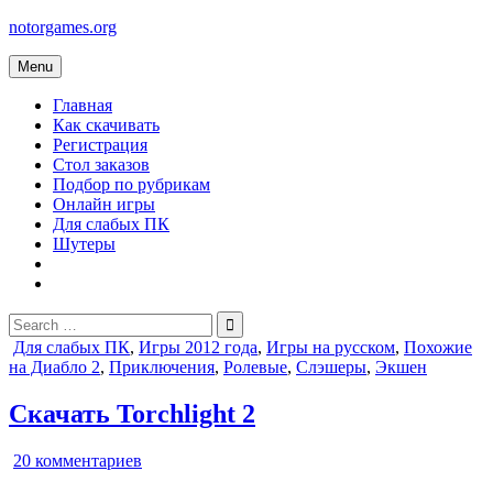
Skip
notorgames.org
to
content
Menu
Главная
Как скачивать
Регистрация
Стол заказов
Подбор по рубрикам
Онлайн игры
Для слабых ПК
Шутеры
Search
for:
Posted
Для слабых ПК
,
Игры 2012 года
,
Игры на русском
,
Похожие
in
на Диабло 2
,
Приключения
,
Ролевые
,
Слэшеры
,
Экшен
Скачать Torchlight 2
к
20 комментариев
записи