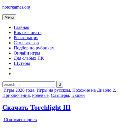
Skip
notorgames.org
to
content
Menu
Главная
Как скачивать
Регистрация
Стол заказов
Подбор по рубрикам
Онлайн игры
Для слабых ПК
Шутеры
Search
for:
Posted
Игры 2020 года
,
Игры на русском
,
Похожие на Диабло 2
,
in
Приключения
,
Ролевые
,
Слэшеры
,
Экшен
Скачать Torchlight III
к
16 комментариев
записи