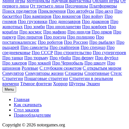
Мини игры
Мотоциклы
Научная фантастика
Онлайн игры
От
первого лица
От третьего лица
Песочницы
Платформеры
Поиск предметов
Приключения
Про автобусы
Про акул
Про
баскетбол
Про вампиров
Про викингов
Про войну
Про
гномов
Про грузовики
Про динозавров
Про драконов
Про
животных
Про зомби
Про инопланетян
Про ковбоев
Про
корабли
Про космос
Про мафию
Про ниндзя
Про орков
Про
паркур
Про пиратов
Про поезда
Про полицию
Про
постапокалипсис
Про роботов
Про Россию
Про рыбалку
Про
рыцарей
Про самолеты
Про снайперов
Про спецназ
Про
средневековье
Про СССР
Про строительство
Про супергероев
Про танки
Про тюрьму
Про убийц
Про ферму
Про футбол
Про хакеров
Про хоккей
Про Чернобыль
Про школу
Про
шпионов
Ролевые
С глубоким сюжетом
С открытым миром
Симулятор
Симуляторы жизни
Слэшеры
Спортивные
Стелс
Стратегии
Пошаговые стратегии
Стратегии в реальном
времени
Тёмное фэнтези
Хоррор
Шутеры
Экшен
Menu
Главная
Как скачивать
Стол заказов
Правообладателям
Copyright © 2026 notorgames.org