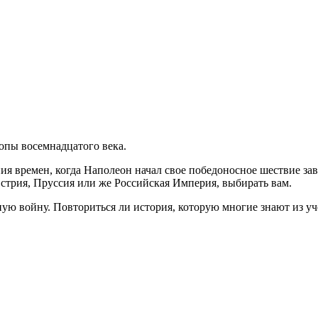
ропы восемнадцатого века.
я времен, когда Наполеон начал свое победоносное шествие заво
встрия, Пруссия или же Российская Империя, выбирать вам.
ную войну. Повториться ли история, которую многие знают из у