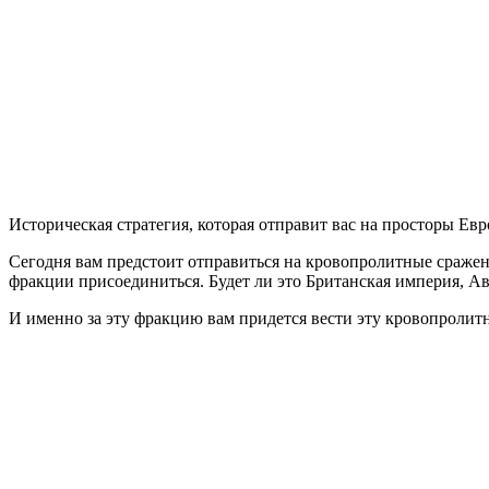
War
Napoleon
Definitive
Edition
Историческая стратегия, которая отправит вас на просторы Ев
Сегодня вам предстоит отправиться на кровопролитные сражени
фракции присоединиться. Будет ли это Британская империя, А
И именно за эту фракцию вам придется вести эту кровопролит