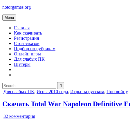
Skip
notorgames.org
to
content
Menu
Главная
Как скачивать
Регистрация
Стол заказов
Подбор по рубрикам
Онлайн игры
Для слабых ПК
Шутеры
Search
for:
Posted
Для слабых ПК
,
Игры 2010 года
,
Игры на русском
,
Про войну
,
in
Скачать Total War Napoleon Definitive Ed
к
32 комментария
записи
Total