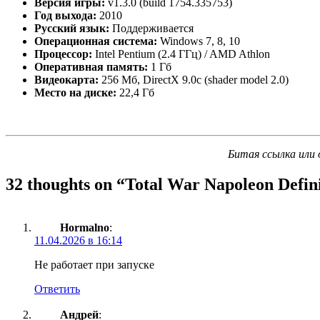
Версия игры:
v1.3.0 (build 1754.335753)
Год выхода:
2010
Русский язык:
Поддерживается
Операционная система:
Windows 7, 8, 10
Процессор:
Intel Pentium (2.4 ГГц) / AMD Athlon
Оперативная память:
1 Гб
Видеокарта:
256 Мб, DirectX 9.0c (shader model 2.0)
Место на диске:
22,4 Гб
Битая ссылка или 
32 thoughts on “
Total War Napoleon Defini
Hormalno
:
11.04.2026 в 16:14
Не работает при запуске
Ответить
Андрей
: