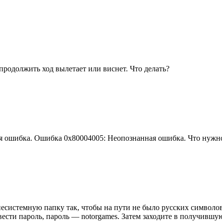
продолжить ход вылетает или виснет. Что делать?
 ошибка. Ошибка 0х80004005: Неопознанная ошибка. Что нужно с
несистемную папку так, чтобы на пути не было русских символо
сти пароль, пароль — notorgames. Затем заходите в получившуюс