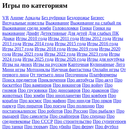
Игры по категориям
VR
Аниме
Аркады
Без рубрики
Бездорожье
Бизнес
Визуальные новеллы
Выживание
Выживание на слабый пк
Выживание среди зомби
Головоломки
Гонки
Гонки на
выживание
Дрифт
Детективные
Для детей
Для слабых ПК
Драки
Игры 2010 года
Игры 2011 года
Игры 2012 года
Игры
2013 года
Игры 2014 года
Игры 2015 года
Игры 2016 года
Игры 2017 года
Игры 2018 года
Игры 2019 года
Игры 2020
года
Игры 2021 года
Игры 2022 года
Игры 2023 года
Игры
2024 года
Игры 2025 года
Игры 2026 года
Игры для ноутбука
Игры на двоих
Игры на русском
Карточная
Кулинарные
Лего
Мини игры
Мотоциклы
Научная фантастика
Онлайн игры
От
первого лица
От третьего лица
Песочницы
Платформеры
Поиск предметов
Приключения
Про автобусы
Про акул
Про
баскетбол
Про вампиров
Про викингов
Про войну
Про
гномов
Про грузовики
Про динозавров
Про драконов
Про
животных
Про зомби
Про инопланетян
Про ковбоев
Про
корабли
Про космос
Про мафию
Про ниндзя
Про орков
Про
паркур
Про пиратов
Про поезда
Про полицию
Про
постапокалипсис
Про роботов
Про Россию
Про рыбалку
Про
рыцарей
Про самолеты
Про снайперов
Про спецназ
Про
средневековье
Про СССР
Про строительство
Про супергероев
Про танки
Про тюрьму
Про убийц
Про ферму
Про футбол