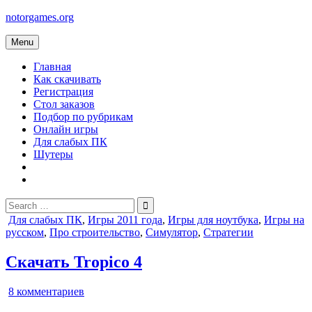
Skip
notorgames.org
to
content
Menu
Главная
Как скачивать
Регистрация
Стол заказов
Подбор по рубрикам
Онлайн игры
Для слабых ПК
Шутеры
Search
for:
Posted
Для слабых ПК
,
Игры 2011 года
,
Игры для ноутбука
,
Игры на
in
русском
,
Про строительство
,
Симулятор
,
Стратегии
Скачать Tropico 4
к
8 комментариев
записи