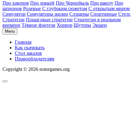
Про хакеров
Про хоккей
Про Чернобыль
Про школу
Про
шпионов
Ролевые
С глубоким сюжетом
С открытым миром
Симулятор
Симуляторы жизни
Слэшеры
Спортивные
Стелс
Стратегии
Пошаговые стратегии
Стратегии в реальном
времени
Тёмное фэнтези
Хоррор
Шутеры
Экшен
Menu
Главная
Как скачивать
Стол заказов
Правообладателям
Copyright © 2026 notorgames.org
Scroll
to
Top