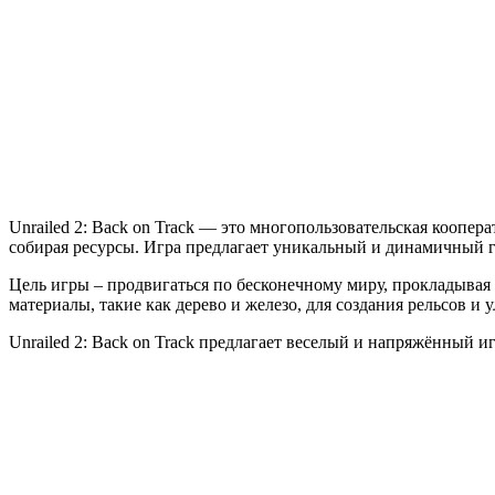
2:
Back
on
Track
Unrailed 2: Back on Track — это многопользовательская коопер
собирая ресурсы. Игра предлагает уникальный и динамичный г
Цель игры – продвигаться по бесконечному миру, прокладывая 
материалы, такие как дерево и железо, для создания рельсов и 
Unrailed 2: Back on Track предлагает веселый и напряжённый 