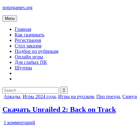
Skip
notorgames.org
to
content
Menu
Главная
Как скачивать
Регистрация
Стол заказов
Подбор по рубрикам
Онлайн игры
Для слабых ПК
Шутеры
Search
for:
Posted
Аркады
,
Игры 2024 года
,
Игры на русском
,
Про поезда
,
Симул
in
Скачать Unrailed 2: Back on Track
к
1 комментарий
записи
Unrailed