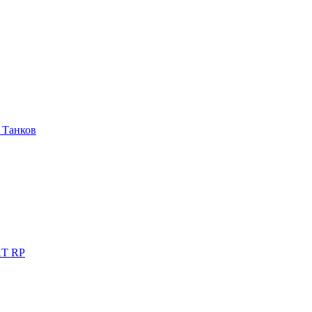
 Танков
T RP