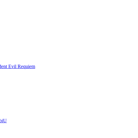
dent Evil Requiem
biU