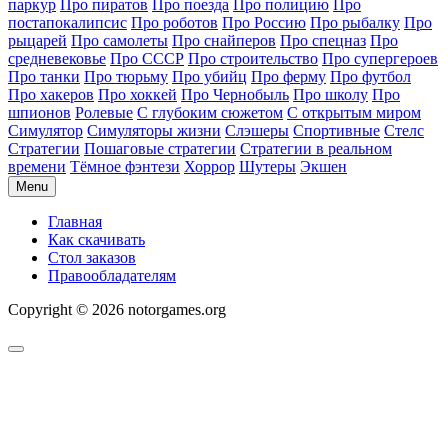
паркур
Про пиратов
Про поезда
Про полицию
Про
постапокалипсис
Про роботов
Про Россию
Про рыбалку
Про
рыцарей
Про самолеты
Про снайперов
Про спецназ
Про
средневековье
Про СССР
Про строительство
Про супергероев
Про танки
Про тюрьму
Про убийц
Про ферму
Про футбол
Про хакеров
Про хоккей
Про Чернобыль
Про школу
Про
шпионов
Ролевые
С глубоким сюжетом
С открытым миром
Симулятор
Симуляторы жизни
Слэшеры
Спортивные
Стелс
Стратегии
Пошаговые стратегии
Стратегии в реальном
времени
Тёмное фэнтези
Хоррор
Шутеры
Экшен
Menu
Главная
Как скачивать
Стол заказов
Правообладателям
Copyright © 2026 notorgames.org
Scroll
to
Top