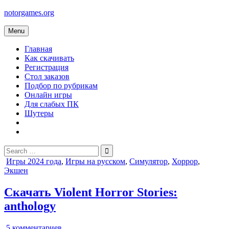
Skip
notorgames.org
to
content
Menu
Главная
Как скачивать
Регистрация
Стол заказов
Подбор по рубрикам
Онлайн игры
Для слабых ПК
Шутеры
Search
for:
Posted
Игры 2024 года
,
Игры на русском
,
Симулятор
,
Хоррор
,
in
Экшен
Скачать Violent Horror Stories:
anthology
к
5 комментариев