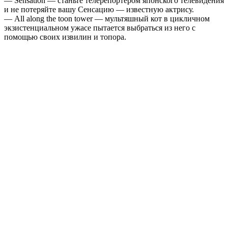
— Sensation — станьте телерепортером японского телевидения
и не потеряйте вашу Сенсацию — известную актрису.
— All along the toon tower — мультяшный кот в цикличном
экзистенциальном ужасе пытается выбраться из него с
помощью своих извилин и топора.