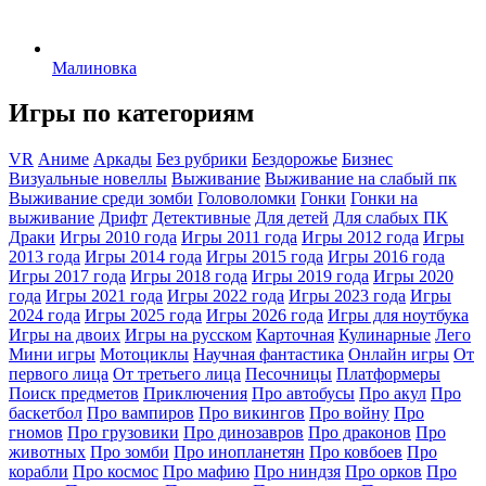
Малиновка
Игры по категориям
VR
Аниме
Аркады
Без рубрики
Бездорожье
Бизнес
Визуальные новеллы
Выживание
Выживание на слабый пк
Выживание среди зомби
Головоломки
Гонки
Гонки на
выживание
Дрифт
Детективные
Для детей
Для слабых ПК
Драки
Игры 2010 года
Игры 2011 года
Игры 2012 года
Игры
2013 года
Игры 2014 года
Игры 2015 года
Игры 2016 года
Игры 2017 года
Игры 2018 года
Игры 2019 года
Игры 2020
года
Игры 2021 года
Игры 2022 года
Игры 2023 года
Игры
2024 года
Игры 2025 года
Игры 2026 года
Игры для ноутбука
Игры на двоих
Игры на русском
Карточная
Кулинарные
Лего
Мини игры
Мотоциклы
Научная фантастика
Онлайн игры
От
первого лица
От третьего лица
Песочницы
Платформеры
Поиск предметов
Приключения
Про автобусы
Про акул
Про
баскетбол
Про вампиров
Про викингов
Про войну
Про
гномов
Про грузовики
Про динозавров
Про драконов
Про
животных
Про зомби
Про инопланетян
Про ковбоев
Про
корабли
Про космос
Про мафию
Про ниндзя
Про орков
Про