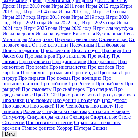
выживание
Дрифт
Детективные
Для детей
Для слабых ПК
Драки
Игры 2010 года
Игры 2011 года
Игры 2012 года
Игры
2013 года
Игры 2014 года
Игры 2015 года
Игры 2016 года
Игры 2017 года
Игры 2018 года
Игры 2019 года
Игры 2020
года
Игры 2021 года
Игры 2022 года
Игры 2023 года
Игры
2024 года
Игры 2025 года
Игры 2026 года
Игры для ноутбука
Игры на двоих
Игры на русском
Карточная
Кулинарные
Лего
Мини игры
Мотоциклы
Научная фантастика
Онлайн игры
От
первого лица
От третьего лица
Песочницы
Платформеры
Поиск предметов
Приключения
Про автобусы
Про акул
Про
баскетбол
Про вампиров
Про викингов
Про войну
Про
гномов
Про грузовики
Про динозавров
Про драконов
Про
животных
Про зомби
Про инопланетян
Про ковбоев
Про
корабли
Про космос
Про мафию
Про ниндзя
Про орков
Про
паркур
Про пиратов
Про поезда
Про полицию
Про
постапокалипсис
Про роботов
Про Россию
Про рыбалку
Про
рыцарей
Про самолеты
Про снайперов
Про спецназ
Про
средневековье
Про СССР
Про строительство
Про супергероев
Про танки
Про тюрьму
Про убийц
Про ферму
Про футбол
Про хакеров
Про хоккей
Про Чернобыль
Про школу
Про
шпионов
Ролевые
С глубоким сюжетом
С открытым миром
Симулятор
Симуляторы жизни
Слэшеры
Спортивные
Стелс
Стратегии
Пошаговые стратегии
Стратегии в реальном
времени
Тёмное фэнтези
Хоррор
Шутеры
Экшен
Menu