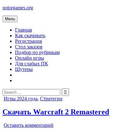
Skip
notorgames.org
to
content
Menu
Главная
Как скачивать
Регистрация
Стол заказов
Подбор по рубрикам
Онлайн игры
Для слабых ПК
Шутеры
Search
for:
Posted
Игры 2024 года
,
Стратегии
in
Скачать Warcraft 2 Remastered
on
Оставить комментарий
Warcraft
2