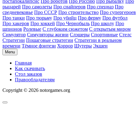
постапокалипсис
Про роботов
Про Россию
Про рыбалку
Про
рыцарей
Про самолеты
Про снайперов
Про спецназ
Про
средневековье
Про СССР
Про строительство
Про супергероев
Про танки
Про тюрьму
Про убийц
Про ферму
Про футбол
Про хакеров
Про хоккей
Про Чернобыль
Про школу
Про
шпионов
Ролевые
С глубоким сюжетом
С открытым миром
Симулятор
Симуляторы жизни
Слэшеры
Спортивные
Стелс
Стратегии
Пошаговые стратегии
Стратегии в реальном
времени
Тёмное фэнтези
Хоррор
Шутеры
Экшен
Menu
Главная
Как скачивать
Стол заказов
Правообладателям
Copyright © 2026 notorgames.org
Scroll
to
Top