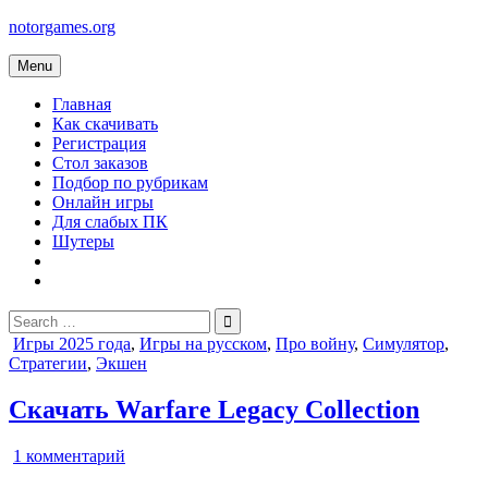
Skip
notorgames.org
to
content
Menu
Главная
Как скачивать
Регистрация
Стол заказов
Подбор по рубрикам
Онлайн игры
Для слабых ПК
Шутеры
Search
for:
Posted
Игры 2025 года
,
Игры на русском
,
Про войну
,
Симулятор
,
in
Стратегии
,
Экшен
Скачать Warfare Legacy Collection
к
1 комментарий
записи