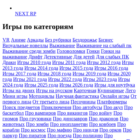
NEXT RP
Игры по категориям
VR
Аниме
Аркады
Без рубрики
Бездорожье
Бизнес
Визуальные новеллы
Выживание
Выживание на слабый пк
Выживание среди зомби
Головоломки
Гонки
Гонки на
выживание
Дрифт
Детективные
Для детей
Для слабых ПК
Драки
Игры 2010 года
Игры 2011 года
Игры 2012 года
Игры
2013 года
Игры 2014 года
Игры 2015 года
Игры 2016 года
Игры 2017 года
Игры 2018 года
Игры 2019 года
Игры 2020
года
Игры 2021 года
Игры 2022 года
Игры 2023 года
Игры
2024 года
Игры 2025 года
Игры 2026 года
Игры для ноутбука
Игры на двоих
Игры на русском
Карточная
Кулинарные
Лего
Мини игры
Мотоциклы
Научная фантастика
Онлайн игры
От
первого лица
От третьего лица
Песочницы
Платформеры
Поиск предметов
Приключения
Про автобусы
Про акул
Про
баскетбол
Про вампиров
Про викингов
Про войну
Про
гномов
Про грузовики
Про динозавров
Про драконов
Про
животных
Про зомби
Про инопланетян
Про ковбоев
Про
корабли
Про космос
Про мафию
Про ниндзя
Про орков
Про
паркур
Про пиратов
Про поезда
Про полицию
Про