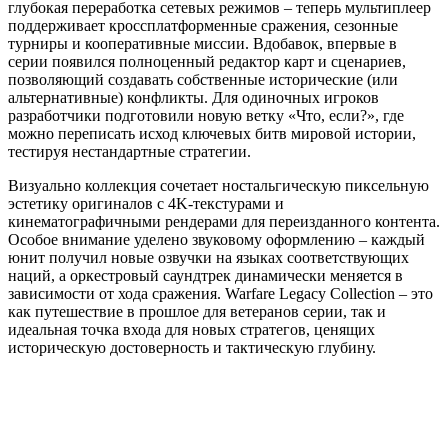
глубокая переработка сетевых режимов – теперь мультиплеер
поддерживает кроссплатформенные сражения, сезонные
турниры и кооперативные миссии. Вдобавок, впервые в
серии появился полноценный редактор карт и сценариев,
позволяющий создавать собственные исторические (или
альтернативные) конфликты. Для одиночных игроков
разработчики подготовили новую ветку «Что, если?», где
можно переписать исход ключевых битв мировой истории,
тестируя нестандартные стратегии.
Визуально коллекция сочетает ностальгическую пиксельную
эстетику оригиналов с 4K-текстурами и
кинематографичными рендерами для переизданного контента.
Особое внимание уделено звуковому оформлению – каждый
юнит получил новые озвучки на языках соответствующих
наций, а оркестровый саундтрек динамически меняется в
зависимости от хода сражения. Warfare Legacy Collection – это
как путешествие в прошлое для ветеранов серии, так и
идеальная точка входа для новых стратегов, ценящих
историческую достоверность и тактическую глубину.