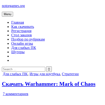
Skip
notorgames.org
to
content
Menu
Главная
Как скачивать
Регистрация
Стол заказов
Подбор по рубрикам
Онлайн игры
Для слабых ПК
Шутеры
Search
for:
Posted
Для слабых ПК
,
Игры для ноутбука
,
Стратегии
in
Скачать Warhammer: Mark of Chaos
к
7 комментариев
записи
Warhammer: