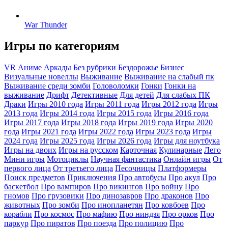
War Thunder
Игры по категориям
VR
Аниме
Аркады
Без рубрики
Бездорожье
Бизнес
Визуальные новеллы
Выживание
Выживание на слабый пк
Выживание среди зомби
Головоломки
Гонки
Гонки на
выживание
Дрифт
Детективные
Для детей
Для слабых ПК
Драки
Игры 2010 года
Игры 2011 года
Игры 2012 года
Игры
2013 года
Игры 2014 года
Игры 2015 года
Игры 2016 года
Игры 2017 года
Игры 2018 года
Игры 2019 года
Игры 2020
года
Игры 2021 года
Игры 2022 года
Игры 2023 года
Игры
2024 года
Игры 2025 года
Игры 2026 года
Игры для ноутбука
Игры на двоих
Игры на русском
Карточная
Кулинарные
Лего
Мини игры
Мотоциклы
Научная фантастика
Онлайн игры
От
первого лица
От третьего лица
Песочницы
Платформеры
Поиск предметов
Приключения
Про автобусы
Про акул
Про
баскетбол
Про вампиров
Про викингов
Про войну
Про
гномов
Про грузовики
Про динозавров
Про драконов
Про
животных
Про зомби
Про инопланетян
Про ковбоев
Про
корабли
Про космос
Про мафию
Про ниндзя
Про орков
Про
паркур
Про пиратов
Про поезда
Про полицию
Про