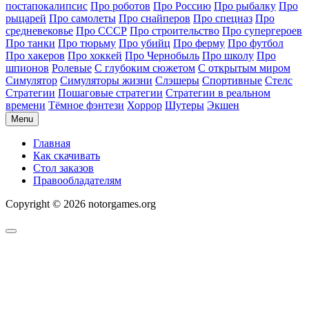
постапокалипсис
Про роботов
Про Россию
Про рыбалку
Про
рыцарей
Про самолеты
Про снайперов
Про спецназ
Про
средневековье
Про СССР
Про строительство
Про супергероев
Про танки
Про тюрьму
Про убийц
Про ферму
Про футбол
Про хакеров
Про хоккей
Про Чернобыль
Про школу
Про
шпионов
Ролевые
С глубоким сюжетом
С открытым миром
Симулятор
Симуляторы жизни
Слэшеры
Спортивные
Стелс
Стратегии
Пошаговые стратегии
Стратегии в реальном
времени
Тёмное фэнтези
Хоррор
Шутеры
Экшен
Menu
Главная
Как скачивать
Стол заказов
Правообладателям
Copyright © 2026 notorgames.org
Scroll
to
Top