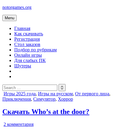
Skip
notorgames.org
to
content
Menu
Главная
Как скачивать
Регистрация
Стол заказов
Подбор по рубрикам
Онлайн игры
Для слабых ПК
Шутеры
Search
for:
Posted
Игры 2025 года
,
Игры на русском
,
От первого лица
,
in
Приключения
,
Симулятор
,
Хоррор
Скачать Who’s at the door?
к
2 комментария
записи