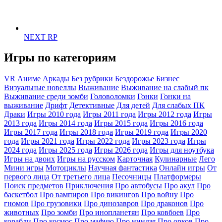
NEXT RP
Игры по категориям
VR
Аниме
Аркады
Без рубрики
Бездорожье
Бизнес
Визуальные новеллы
Выживание
Выживание на слабый пк
Выживание среди зомби
Головоломки
Гонки
Гонки на
выживание
Дрифт
Детективные
Для детей
Для слабых ПК
Драки
Игры 2010 года
Игры 2011 года
Игры 2012 года
Игры
2013 года
Игры 2014 года
Игры 2015 года
Игры 2016 года
Игры 2017 года
Игры 2018 года
Игры 2019 года
Игры 2020
года
Игры 2021 года
Игры 2022 года
Игры 2023 года
Игры
2024 года
Игры 2025 года
Игры 2026 года
Игры для ноутбука
Игры на двоих
Игры на русском
Карточная
Кулинарные
Лего
Мини игры
Мотоциклы
Научная фантастика
Онлайн игры
От
первого лица
От третьего лица
Песочницы
Платформеры
Поиск предметов
Приключения
Про автобусы
Про акул
Про
баскетбол
Про вампиров
Про викингов
Про войну
Про
гномов
Про грузовики
Про динозавров
Про драконов
Про
животных
Про зомби
Про инопланетян
Про ковбоев
Про
корабли
Про космос
Про мафию
Про ниндзя
Про орков
Про