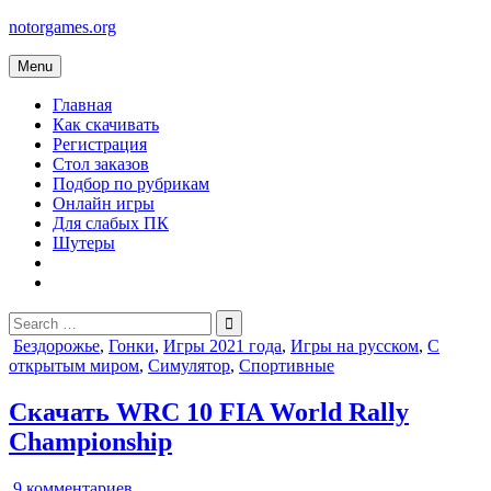
Skip
notorgames.org
to
content
Menu
Главная
Как скачивать
Регистрация
Стол заказов
Подбор по рубрикам
Онлайн игры
Для слабых ПК
Шутеры
Search
for:
Posted
Бездорожье
,
Гонки
,
Игры 2021 года
,
Игры на русском
,
С
in
открытым миром
,
Симулятор
,
Спортивные
Скачать WRC 10 FIA World Rally
Championship
к
9 комментариев