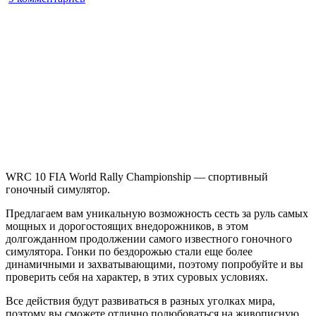
записи
WRC
10
FIA
World
Rally
Championship
WRC 10 FIA World Rally Championship — спортивный
гоночный симулятор.
Предлагаем вам уникальную возможность сесть за руль самых
мощных и дорогостоящих внедорожников, в этом
долгожданном продолжении самого известного гоночного
симулятора. Гонки по бездорожью стали еще более
динамичными и захватывающими, поэтому попробуйте и вы
проверить себя на характер, в этих суровых условиях.
Все действия будут развиваться в разных уголках мира,
поэтому вы сможете отлично полюбоваться на живописную