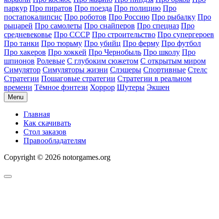
паркур
Про пиратов
Про поезда
Про полицию
Про
постапокалипсис
Про роботов
Про Россию
Про рыбалку
Про
рыцарей
Про самолеты
Про снайперов
Про спецназ
Про
средневековье
Про СССР
Про строительство
Про супергероев
Про танки
Про тюрьму
Про убийц
Про ферму
Про футбол
Про хакеров
Про хоккей
Про Чернобыль
Про школу
Про
шпионов
Ролевые
С глубоким сюжетом
С открытым миром
Симулятор
Симуляторы жизни
Слэшеры
Спортивные
Стелс
Стратегии
Пошаговые стратегии
Стратегии в реальном
времени
Тёмное фэнтези
Хоррор
Шутеры
Экшен
Menu
Главная
Как скачивать
Стол заказов
Правообладателям
Copyright © 2026 notorgames.org
Scroll
to
Top