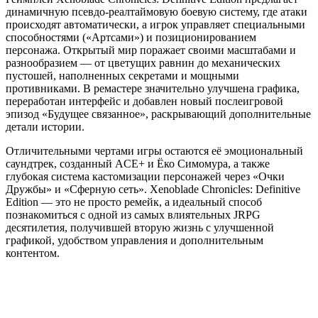
динамичную псевдо-реалтаймовую боевую систему, где атаки
происходят автоматически, а игрок управляет специальными
способностями («Артсами») и позиционированием
персонажа. Открытый мир поражает своими масштабами и
разнообразием — от цветущих равнин до механических
пустошей, наполненных секретами и мощными
противниками. В ремастере значительно улучшена графика,
переработан интерфейс и добавлен новый послеигровой
эпизод «Будущее связанное», раскрывающий дополнительные
детали истории.
Отличительными чертами игры остаются её эмоциональный
саундтрек, созданный ACE+ и Ёко Симомура, а также
глубокая система кастомизации персонажей через «Очки
Дружбы» и «Сферную сеть». Xenoblade Chronicles: Definitive
Edition — это не просто ремейк, а идеальный способ
познакомиться с одной из самых влиятельных JRPG
десятилетия, получившей вторую жизнь с улучшенной
графикой, удобством управления и дополнительным
контентом.