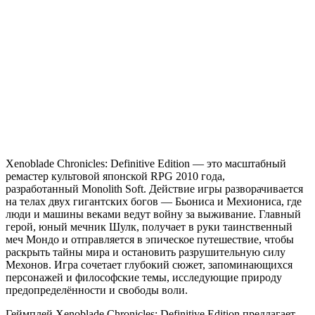
Chronicles:
Definitive
Edition
Xenoblade Chronicles: Definitive Edition — это масштабный
ремастер культовой японской RPG 2010 года,
разработанный Monolith Soft. Действие игры разворачивается
на телах двух гигантских богов — Бьониса и Мехиониса, где
люди и машины веками ведут войну за выживание. Главный
герой, юный мечник Шулк, получает в руки таинственный
меч Мондо и отправляется в эпическое путешествие, чтобы
раскрыть тайны мира и остановить разрушительную силу
Мехонов. Игра сочетает глубокий сюжет, запоминающихся
персонажей и философские темы, исследующие природу
предопределённости и свободы воли.
Геймплей Xenoblade Chronicles: Definitive Edition предлагает