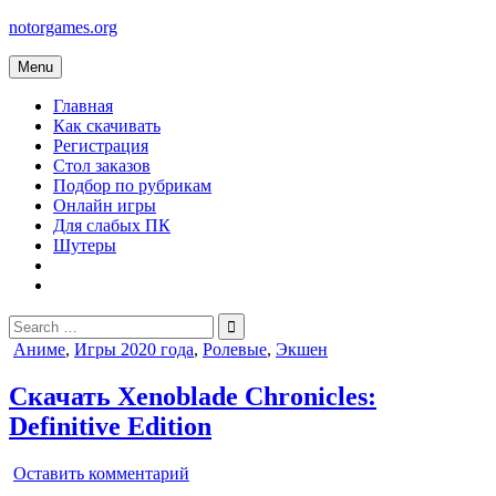
Skip
notorgames.org
to
content
Menu
Главная
Как скачивать
Регистрация
Стол заказов
Подбор по рубрикам
Онлайн игры
Для слабых ПК
Шутеры
Search
for:
Posted
Аниме
,
Игры 2020 года
,
Ролевые
,
Экшен
in
Скачать Xenoblade Chronicles:
Definitive Edition
on
Оставить комментарий
Xenoblade