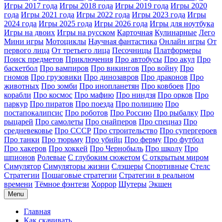
Игры 2017 года
Игры 2018 года
Игры 2019 года
Игры 2020
года
Игры 2021 года
Игры 2022 года
Игры 2023 года
Игры
2024 года
Игры 2025 года
Игры 2026 года
Игры для ноутбука
Игры на двоих
Игры на русском
Карточная
Кулинарные
Лего
Мини игры
Мотоциклы
Научная фантастика
Онлайн игры
От
первого лица
От третьего лица
Песочницы
Платформеры
Поиск предметов
Приключения
Про автобусы
Про акул
Про
баскетбол
Про вампиров
Про викингов
Про войну
Про
гномов
Про грузовики
Про динозавров
Про драконов
Про
животных
Про зомби
Про инопланетян
Про ковбоев
Про
корабли
Про космос
Про мафию
Про ниндзя
Про орков
Про
паркур
Про пиратов
Про поезда
Про полицию
Про
постапокалипсис
Про роботов
Про Россию
Про рыбалку
Про
рыцарей
Про самолеты
Про снайперов
Про спецназ
Про
средневековье
Про СССР
Про строительство
Про супергероев
Про танки
Про тюрьму
Про убийц
Про ферму
Про футбол
Про хакеров
Про хоккей
Про Чернобыль
Про школу
Про
шпионов
Ролевые
С глубоким сюжетом
С открытым миром
Симулятор
Симуляторы жизни
Слэшеры
Спортивные
Стелс
Стратегии
Пошаговые стратегии
Стратегии в реальном
времени
Тёмное фэнтези
Хоррор
Шутеры
Экшен
Menu
Главная
Как скачивать