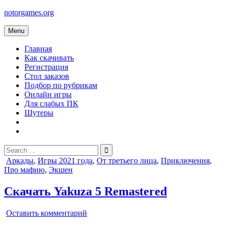
Skip
notorgames.org
to
content
Menu
Главная
Как скачивать
Регистрация
Стол заказов
Подбор по рубрикам
Онлайн игры
Для слабых ПК
Шутеры
Search
for:
Posted
Аркады
,
Игры 2021 года
,
От третьего лица
,
Приключения
,
in
Про мафию
,
Экшен
Скачать Yakuza 5 Remastered
on
Оставить комментарий
Yakuza