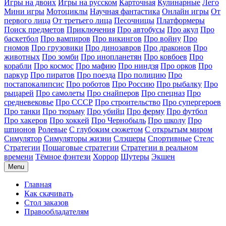
Игры на двоих
Игры на русском
Карточная
Кулинарные
Лего
Мини игры
Мотоциклы
Научная фантастика
Онлайн игры
От
первого лица
От третьего лица
Песочницы
Платформеры
Поиск предметов
Приключения
Про автобусы
Про акул
Про
баскетбол
Про вампиров
Про викингов
Про войну
Про
гномов
Про грузовики
Про динозавров
Про драконов
Про
животных
Про зомби
Про инопланетян
Про ковбоев
Про
корабли
Про космос
Про мафию
Про ниндзя
Про орков
Про
паркур
Про пиратов
Про поезда
Про полицию
Про
постапокалипсис
Про роботов
Про Россию
Про рыбалку
Про
рыцарей
Про самолеты
Про снайперов
Про спецназ
Про
средневековье
Про СССР
Про строительство
Про супергероев
Про танки
Про тюрьму
Про убийц
Про ферму
Про футбол
Про хакеров
Про хоккей
Про Чернобыль
Про школу
Про
шпионов
Ролевые
С глубоким сюжетом
С открытым миром
Симулятор
Симуляторы жизни
Слэшеры
Спортивные
Стелс
Стратегии
Пошаговые стратегии
Стратегии в реальном
времени
Тёмное фэнтези
Хоррор
Шутеры
Экшен
Menu
Главная
Как скачивать
Стол заказов
Правообладателям