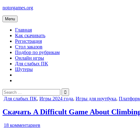
Skip
notorgames.org
to
content
Menu
Главная
Как скачивать
Регистрация
Стол заказов
Подбор по рубрикам
Онлайн игры
Для слабых ПК
Шутеры
Search
for:
Posted
Для слабых ПК
,
Игры 2024 года
,
Игры для ноутбука
,
Платфор
in
Скачать A Difficult Game About Climbin
к
18 комментариев
записи
A