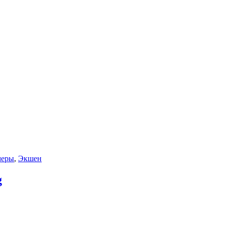
меры
,
Экшен
g