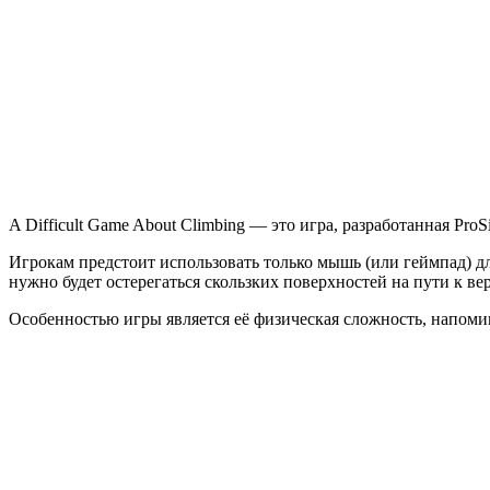
Difficult
Game
About
Climbing
A Difficult Game About Climbing — это игра, разработанная Pr
Игрокам предстоит использовать только мышь (или геймпад) д
нужно будет остерегаться скользких поверхностей на пути к вер
Особенностью игры является её физическая сложность, напом