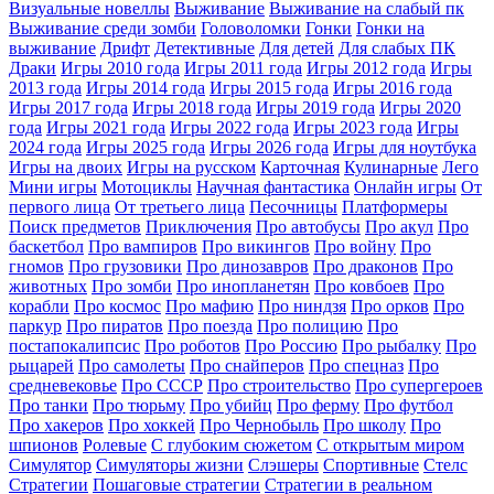
Визуальные новеллы
Выживание
Выживание на слабый пк
Выживание среди зомби
Головоломки
Гонки
Гонки на
выживание
Дрифт
Детективные
Для детей
Для слабых ПК
Драки
Игры 2010 года
Игры 2011 года
Игры 2012 года
Игры
2013 года
Игры 2014 года
Игры 2015 года
Игры 2016 года
Игры 2017 года
Игры 2018 года
Игры 2019 года
Игры 2020
года
Игры 2021 года
Игры 2022 года
Игры 2023 года
Игры
2024 года
Игры 2025 года
Игры 2026 года
Игры для ноутбука
Игры на двоих
Игры на русском
Карточная
Кулинарные
Лего
Мини игры
Мотоциклы
Научная фантастика
Онлайн игры
От
первого лица
От третьего лица
Песочницы
Платформеры
Поиск предметов
Приключения
Про автобусы
Про акул
Про
баскетбол
Про вампиров
Про викингов
Про войну
Про
гномов
Про грузовики
Про динозавров
Про драконов
Про
животных
Про зомби
Про инопланетян
Про ковбоев
Про
корабли
Про космос
Про мафию
Про ниндзя
Про орков
Про
паркур
Про пиратов
Про поезда
Про полицию
Про
постапокалипсис
Про роботов
Про Россию
Про рыбалку
Про
рыцарей
Про самолеты
Про снайперов
Про спецназ
Про
средневековье
Про СССР
Про строительство
Про супергероев
Про танки
Про тюрьму
Про убийц
Про ферму
Про футбол
Про хакеров
Про хоккей
Про Чернобыль
Про школу
Про
шпионов
Ролевые
С глубоким сюжетом
С открытым миром
Симулятор
Симуляторы жизни
Слэшеры
Спортивные
Стелс
Стратегии
Пошаговые стратегии
Стратегии в реальном