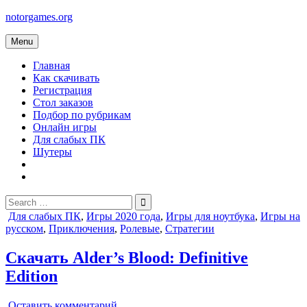
Skip
notorgames.org
to
content
Menu
Главная
Как скачивать
Регистрация
Стол заказов
Подбор по рубрикам
Онлайн игры
Для слабых ПК
Шутеры
Search
for:
Posted
Для слабых ПК
,
Игры 2020 года
,
Игры для ноутбука
,
Игры на
in
русском
,
Приключения
,
Ролевые
,
Стратегии
Скачать Alder’s Blood: Definitive
Edition
on
Оставить комментарий