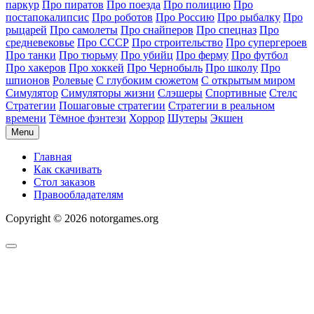
паркур
Про пиратов
Про поезда
Про полицию
Про
постапокалипсис
Про роботов
Про Россию
Про рыбалку
Про
рыцарей
Про самолеты
Про снайперов
Про спецназ
Про
средневековье
Про СССР
Про строительство
Про супергероев
Про танки
Про тюрьму
Про убийц
Про ферму
Про футбол
Про хакеров
Про хоккей
Про Чернобыль
Про школу
Про
шпионов
Ролевые
С глубоким сюжетом
С открытым миром
Симулятор
Симуляторы жизни
Слэшеры
Спортивные
Стелс
Стратегии
Пошаговые стратегии
Стратегии в реальном
времени
Тёмное фэнтези
Хоррор
Шутеры
Экшен
Menu
Главная
Как скачивать
Стол заказов
Правообладателям
Copyright © 2026 notorgames.org
Scroll
to
Top