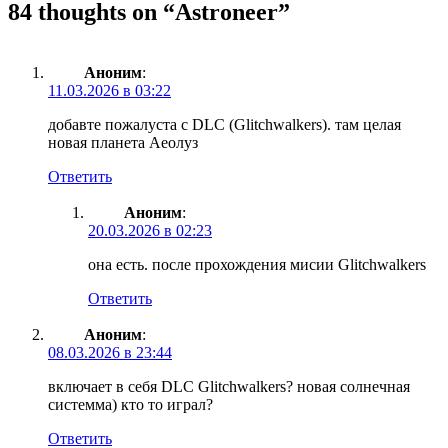
84 thoughts on “
Astroneer
”
Аноним
:
11.03.2026 в 03:22
добавте пожалуста с DLC (Glitchwalkers). там целая
новая планета Аеолуз
Ответить
Аноним
:
20.03.2026 в 02:23
она есть. после прохождения мисии Glitchwalkers
Ответить
Аноним
:
08.03.2026 в 23:44
включает в себя DLC Glitchwalkers? новая солнечная
системма) кто то играл?
Ответить