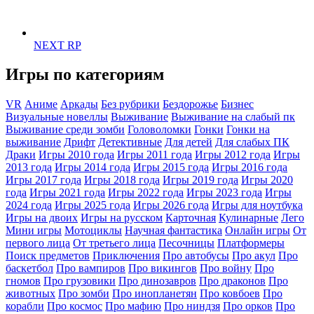
NEXT RP
Игры по категориям
VR
Аниме
Аркады
Без рубрики
Бездорожье
Бизнес
Визуальные новеллы
Выживание
Выживание на слабый пк
Выживание среди зомби
Головоломки
Гонки
Гонки на
выживание
Дрифт
Детективные
Для детей
Для слабых ПК
Драки
Игры 2010 года
Игры 2011 года
Игры 2012 года
Игры
2013 года
Игры 2014 года
Игры 2015 года
Игры 2016 года
Игры 2017 года
Игры 2018 года
Игры 2019 года
Игры 2020
года
Игры 2021 года
Игры 2022 года
Игры 2023 года
Игры
2024 года
Игры 2025 года
Игры 2026 года
Игры для ноутбука
Игры на двоих
Игры на русском
Карточная
Кулинарные
Лего
Мини игры
Мотоциклы
Научная фантастика
Онлайн игры
От
первого лица
От третьего лица
Песочницы
Платформеры
Поиск предметов
Приключения
Про автобусы
Про акул
Про
баскетбол
Про вампиров
Про викингов
Про войну
Про
гномов
Про грузовики
Про динозавров
Про драконов
Про
животных
Про зомби
Про инопланетян
Про ковбоев
Про
корабли
Про космос
Про мафию
Про ниндзя
Про орков
Про