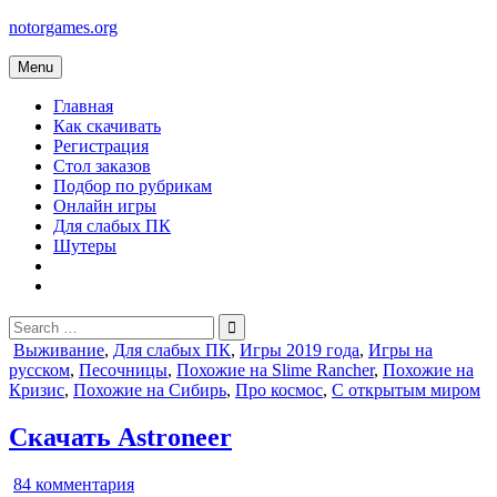
Skip
notorgames.org
to
content
Menu
Главная
Как скачивать
Регистрация
Стол заказов
Подбор по рубрикам
Онлайн игры
Для слабых ПК
Шутеры
Search
for:
Posted
Выживание
,
Для слабых ПК
,
Игры 2019 года
,
Игры на
in
русском
,
Песочницы
,
Похожие на Slime Rancher
,
Похожие на
Кризис
,
Похожие на Сибирь
,
Про космос
,
С открытым миром
Скачать Astroneer
к
84 комментария