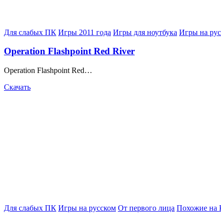
Posted
Для слабых ПК
Игры 2011 года
Игры для ноутбука
Игры на ру
in
Operation Flashpoint Red River
Operation Flashpoint Red…
Скачать
Posted
Для слабых ПК
Игры на русском
От первого лица
Похожие на 
in