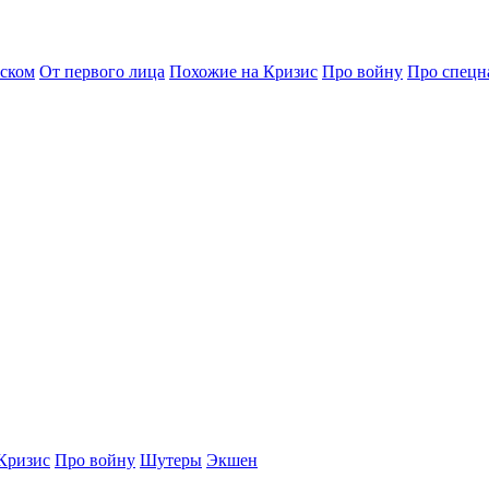
сском
От первого лица
Похожие на Кризис
Про войну
Про спецн
Кризис
Про войну
Шутеры
Экшен