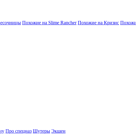
есочницы
Похожие на Slime Rancher
Похожие на Кризис
Похожи
ну
Про спецназ
Шутеры
Экшен