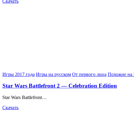
Скачать
Posted
Игры 2017 года
Игры на русском
От первого лица
Похожие на 
in
Star Wars Battlefront 2 — Celebration Edition
Star Wars Battlefront…
Скачать