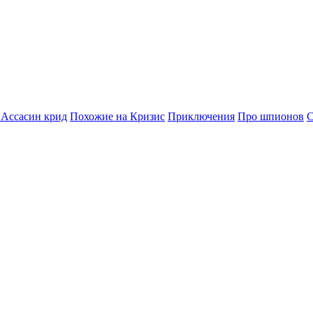
 Ассасин крид
Похожие на Кризис
Приключения
Про шпионов
С