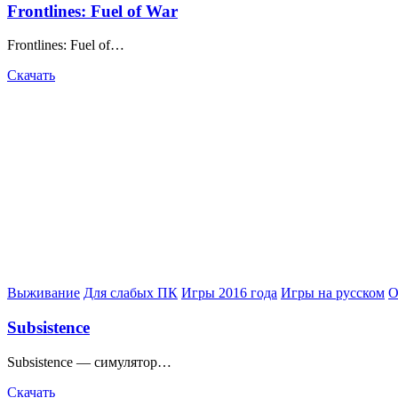
Frontlines: Fuel of War
Frontlines: Fuel of…
Скачать
Posted
Выживание
Для слабых ПК
Игры 2016 года
Игры на русском
О
in
Subsistence
Subsistence — симулятор…
Скачать