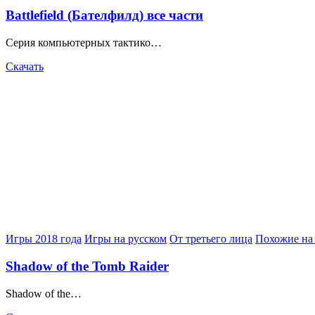
in
Battlefield (Бателфилд) все части
Серия компьютерных тактико…
Скачать
Posted
Игры 2018 года
Игры на русском
От третьего лица
Похожие на
in
Shadow of the Tomb Raider
Shadow of the…