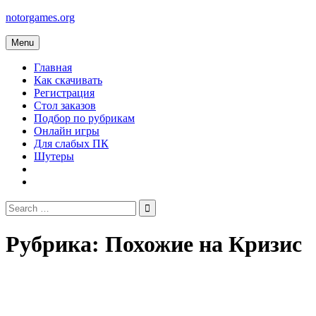
Skip
notorgames.org
to
content
Menu
Главная
Как скачивать
Регистрация
Стол заказов
Подбор по рубрикам
Онлайн игры
Для слабых ПК
Шутеры
Search
for:
Рубрика:
Похожие на Кризис