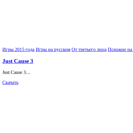
Posted
Игры 2015 года
Игры на русском
От третьего лица
Похожие на
in
Just Cause 3
Just Cause 3…
Скачать