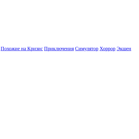
Похожие на Кризис
Приключения
Симулятор
Хоррор
Экшен