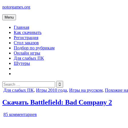
Skip
notorgames.org
to
content
Menu
Главная
Как скачивать
Регистрация
Стол заказов
Подбор по рубрикам
Онлайн игры
Для слабых ПК
Шутеры
Search
for:
Posted
Для слабых ПК
,
Игры 2010 года
,
Игры на русском
,
Похожие на
in
Скачать Battlefield: Bad Company 2
к
85 комментариев
записи
Battlefield: