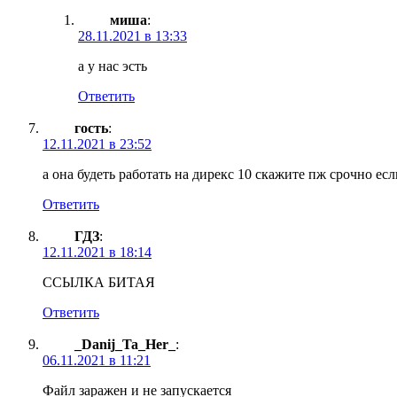
миша
:
28.11.2021 в 13:33
а у нас эсть
Ответить
гость
:
12.11.2021 в 23:52
а она будеть работать на дирекс 10 скажите пж срочно есл
Ответить
ГДЗ
:
12.11.2021 в 18:14
ССЫЛКА БИТАЯ
Ответить
_Danij_Ta_Her_
:
06.11.2021 в 11:21
Файл заражен и не запускается