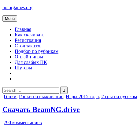
Skip
notorgames.org
to
content
Menu
Главная
Как скачивать
Регистрация
Стол заказов
Подбор по рубрикам
Онлайн игры
Для слабых ПК
Шутеры
Search
for:
Posted
Гонки
,
Гонки на выживание
,
Игры 2015 года
,
Игры на русском
in
Скачать BeamNG.drive
к
790 комментариев
записи
BeamNG.drive