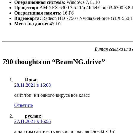
Операционная система:
Windows 7, 8, 10
Процессор:
AMD FX 6300 3.5 ГГц / Intel Core i3-6300 3.8
Оперативная память:
16 Гб
Видеокарта:
Radeon HD 7750 / Nvidia GeForce GTX 550 T
Место на диске:
45 Гб
Битая ссылка или 
790 thoughts on “
BeamNG.drive
”
Илья
:
28.11.2021 в 16:08
сайт топ, ни одного вируса всё класс
Ответить
руслан
:
27.11.2021 в 16:56
а на этом сайте есть версия игры для Direckt x10?