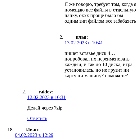
Я же говорю, требует том, когда я
помещаю все файлы в отдельную
папку, оххх проще было бы
одним зип файлом все забабахать
илья
:
13.02.2023 в 10:41
пишет вставье диск 4…
попробовал их переименовать
каждый, и так до 10 диска, игра
установилась, но не грузит ни
карту ни машину? поможете?
raidev
:
12.02.2023 в 16:31
Делай через 7zip
Ответить
Иван
:
04.02.2023 в 12:29