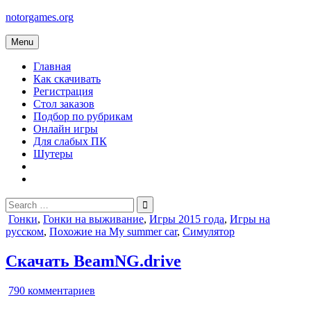
Skip
notorgames.org
to
content
Menu
Главная
Как скачивать
Регистрация
Стол заказов
Подбор по рубрикам
Онлайн игры
Для слабых ПК
Шутеры
Search
for:
Posted
Гонки
,
Гонки на выживание
,
Игры 2015 года
,
Игры на
in
русском
,
Похожие на My summer car
,
Симулятор
Скачать BeamNG.drive
к
790 комментариев
записи