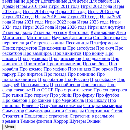
выживание
Дрифт
Детективные
Для детей
Для слабых ПК
Драки
Игры 2010 года
Игры 2011 года
Игры 2012 года
Игры
2013 года
Игры 2014 года
Игры 2015 года
Игры 2016 года
Игры 2017 года
Игры 2018 года
Игры 2019 года
Игры 2020
года
Игры 2021 года
Игры 2022 года
Игры 2023 года
Игры
2024 года
Игры 2025 года
Игры 2026 года
Игры для ноутбука
Игры на двоих
Игры на русском
Карточная
Кулинарные
Лего
Мини игры
Мотоциклы
Научная фантастика
Онлайн игры
От
первого лица
От третьего лица
Песочницы
Платформеры
Поиск предметов
Приключения
Про автобусы
Про акул
Про
баскетбол
Про вампиров
Про викингов
Про войну
Про
гномов
Про грузовики
Про динозавров
Про драконов
Про
животных
Про зомби
Про инопланетян
Про ковбоев
Про
корабли
Про космос
Про мафию
Про ниндзя
Про орков
Про
паркур
Про пиратов
Про поезда
Про полицию
Про
постапокалипсис
Про роботов
Про Россию
Про рыбалку
Про
рыцарей
Про самолеты
Про снайперов
Про спецназ
Про
средневековье
Про СССР
Про строительство
Про супергероев
Про танки
Про тюрьму
Про убийц
Про ферму
Про футбол
Про хакеров
Про хоккей
Про Чернобыль
Про школу
Про
шпионов
Ролевые
С глубоким сюжетом
С открытым миром
Симулятор
Симуляторы жизни
Слэшеры
Спортивные
Стелс
Стратегии
Пошаговые стратегии
Стратегии в реальном
времени
Тёмное фэнтези
Хоррор
Шутеры
Экшен
Menu