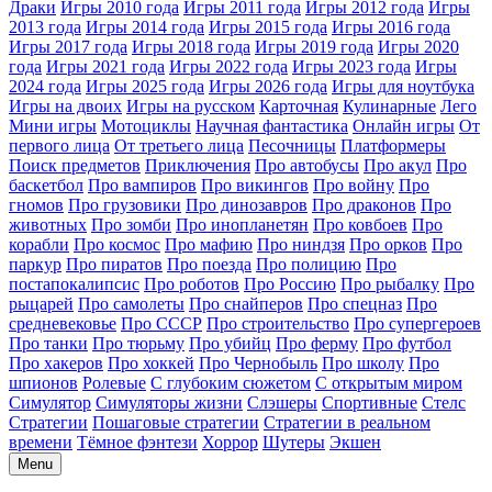
Драки
Игры 2010 года
Игры 2011 года
Игры 2012 года
Игры
2013 года
Игры 2014 года
Игры 2015 года
Игры 2016 года
Игры 2017 года
Игры 2018 года
Игры 2019 года
Игры 2020
года
Игры 2021 года
Игры 2022 года
Игры 2023 года
Игры
2024 года
Игры 2025 года
Игры 2026 года
Игры для ноутбука
Игры на двоих
Игры на русском
Карточная
Кулинарные
Лего
Мини игры
Мотоциклы
Научная фантастика
Онлайн игры
От
первого лица
От третьего лица
Песочницы
Платформеры
Поиск предметов
Приключения
Про автобусы
Про акул
Про
баскетбол
Про вампиров
Про викингов
Про войну
Про
гномов
Про грузовики
Про динозавров
Про драконов
Про
животных
Про зомби
Про инопланетян
Про ковбоев
Про
корабли
Про космос
Про мафию
Про ниндзя
Про орков
Про
паркур
Про пиратов
Про поезда
Про полицию
Про
постапокалипсис
Про роботов
Про Россию
Про рыбалку
Про
рыцарей
Про самолеты
Про снайперов
Про спецназ
Про
средневековье
Про СССР
Про строительство
Про супергероев
Про танки
Про тюрьму
Про убийц
Про ферму
Про футбол
Про хакеров
Про хоккей
Про Чернобыль
Про школу
Про
шпионов
Ролевые
С глубоким сюжетом
С открытым миром
Симулятор
Симуляторы жизни
Слэшеры
Спортивные
Стелс
Стратегии
Пошаговые стратегии
Стратегии в реальном
времени
Тёмное фэнтези
Хоррор
Шутеры
Экшен
Menu