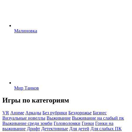
Малиновка
Мир Танков
Игры по категориям
VR
Аниме
Аркады
Без рубрики
Бездорожье
Бизнес
Визуальные новеллы
Выживание
Выживание на слабый пк
Выживание среди зомби
Головоломки
Гонки
Гонки на
выживание
Дрифт
Детективные
Для детей
Для слабых ПК