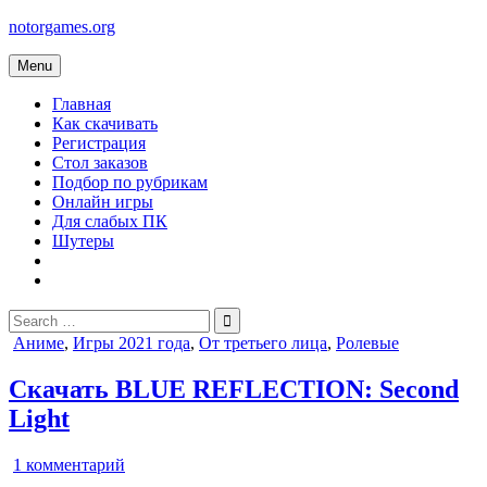
Skip
notorgames.org
to
content
Menu
Главная
Как скачивать
Регистрация
Стол заказов
Подбор по рубрикам
Онлайн игры
Для слабых ПК
Шутеры
Search
for:
Posted
Аниме
,
Игры 2021 года
,
От третьего лица
,
Ролевые
in
Скачать BLUE REFLECTION: Second
Light
к
1 комментарий
записи