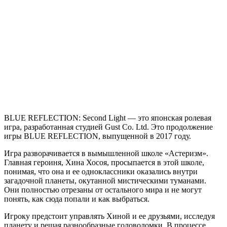
BLUE
REFLECTION:
Second
Light
BLUE REFLECTION: Second Light — это японская ролевая
игра, разработанная студией Gust Co. Ltd. Это продолжение
игры BLUE REFLECTION, выпущенной в 2017 году.
Игра разворачивается в вымышленной школе «Астеризм».
Главная героиня, Хина Хосоя, просыпается в этой школе,
понимая, что она и ее одноклассники оказались внутри
загадочной планеты, окутанной мистическими туманами.
Они полностью отрезаны от остального мира и не могут
понять, как сюда попали и как выбраться.
Игроку предстоит управлять Хиной и ее друзьями, исследуя
планету и решая разнообразные головоломки. В процессе