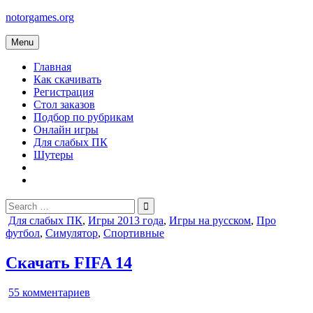
Skip
notorgames.org
to
content
Menu
Главная
Как скачивать
Регистрация
Стол заказов
Подбор по рубрикам
Онлайн игры
Для слабых ПК
Шутеры
Search
for:
Posted
Для слабых ПК
,
Игры 2013 года
,
Игры на русском
,
Про
in
футбол
,
Симулятор
,
Спортивные
Скачать FIFA 14
к
55 комментариев
записи