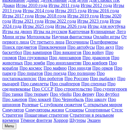
выживание
Дрифт
Детективные
Для детей
Для слабых ПК
Драки
Игры 2010 года
Игры 2011 года
Игры 2012 года
Игры
2013 года
Игры 2014 года
Игры 2015 года
Игры 2016 года
Игры 2017 года
Игры 2018 года
Игры 2019 года
Игры 2020
года
Игры 2021 года
Игры 2022 года
Игры 2023 года
Игры
2024 года
Игры 2025 года
Игры 2026 года
Игры для ноутбука
Игры на двоих
Игры на русском
Карточная
Кулинарные
Лего
Мини игры
Мотоциклы
Научная фантастика
Онлайн игры
От
первого лица
От третьего лица
Песочницы
Платформеры
Поиск предметов
Приключения
Про автобусы
Про акул
Про
баскетбол
Про вампиров
Про викингов
Про войну
Про
гномов
Про грузовики
Про динозавров
Про драконов
Про
животных
Про зомби
Про инопланетян
Про ковбоев
Про
корабли
Про космос
Про мафию
Про ниндзя
Про орков
Про
паркур
Про пиратов
Про поезда
Про полицию
Про
постапокалипсис
Про роботов
Про Россию
Про рыбалку
Про
рыцарей
Про самолеты
Про снайперов
Про спецназ
Про
средневековье
Про СССР
Про строительство
Про супергероев
Про танки
Про тюрьму
Про убийц
Про ферму
Про футбол
Про хакеров
Про хоккей
Про Чернобыль
Про школу
Про
шпионов
Ролевые
С глубоким сюжетом
С открытым миром
Симулятор
Симуляторы жизни
Слэшеры
Спортивные
Стелс
Стратегии
Пошаговые стратегии
Стратегии в реальном
времени
Тёмное фэнтези
Хоррор
Шутеры
Экшен
Menu