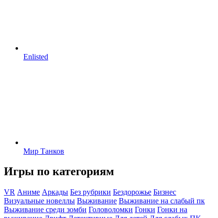
Enlisted
Мир Танков
Игры по категориям
VR
Аниме
Аркады
Без рубрики
Бездорожье
Бизнес
Визуальные новеллы
Выживание
Выживание на слабый пк
Выживание среди зомби
Головоломки
Гонки
Гонки на