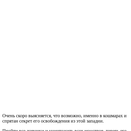
Очень скоро выясняется, что возможно, именно в кошмарах и
спрятан секрет его освобождения из этой западни.
Пройти все ловушки и уничтожить всех монстров, теперь его