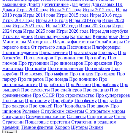
выживание
Дрифт
Детективные
Для детей
Для слабых ПК
Драки
Игры 2010 года
Игры 2011 года
Игры 2012 года
Игры
2013 года
Игры 2014 года
Игры 2015 года
Игры 2016 года
Игры 2017 года
Игры 2018 года
Игры 2019 года
Игры 2020
года
Игры 2021 года
Игры 2022 года
Игры 2023 года
Игры
2024 года
Игры 2025 года
Игры 2026 года
Игры для ноутбука
Игры на двоих
Игры на русском
Карточная
Кулинарные
Лего
Мини игры
Мотоциклы
Научная фантастика
Онлайн игры
От
первого лица
От третьего лица
Песочницы
Платформеры
Поиск предметов
Приключения
Про автобусы
Про акул
Про
баскетбол
Про вампиров
Про викингов
Про войну
Про
гномов
Про грузовики
Про динозавров
Про драконов
Про
животных
Про зомби
Про инопланетян
Про ковбоев
Про
корабли
Про космос
Про мафию
Про ниндзя
Про орков
Про
паркур
Про пиратов
Про поезда
Про полицию
Про
постапокалипсис
Про роботов
Про Россию
Про рыбалку
Про
рыцарей
Про самолеты
Про снайперов
Про спецназ
Про
средневековье
Про СССР
Про строительство
Про супергероев
Про танки
Про тюрьму
Про убийц
Про ферму
Про футбол
Про хакеров
Про хоккей
Про Чернобыль
Про школу
Про
шпионов
Ролевые
С глубоким сюжетом
С открытым миром
Симулятор
Симуляторы жизни
Слэшеры
Спортивные
Стелс
Стратегии
Пошаговые стратегии
Стратегии в реальном
времени
Тёмное фэнтези
Хоррор
Шутеры
Экшен