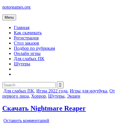
Skip
notorgames.org
to
content
Menu
Главная
Как скачивать
Регистрация
Стол заказов
Подбор по рубрикам
Онлайн игры
Для слабых ПК
Шутеры
Search
for:
Posted
Для слабых ПК
,
Игры 2022 года
,
Игры для ноутбука
,
От
in
первого лица
,
Хоррор
,
Шутеры
,
Экшен
Скачать Nightmare Reaper
on
Оставить комментарий
Nightmare