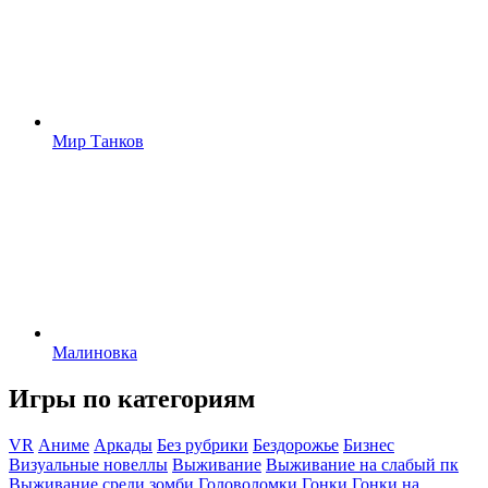
Мир Танков
Малиновка
Игры по категориям
VR
Аниме
Аркады
Без рубрики
Бездорожье
Бизнес
Визуальные новеллы
Выживание
Выживание на слабый пк
Выживание среди зомби
Головоломки
Гонки
Гонки на