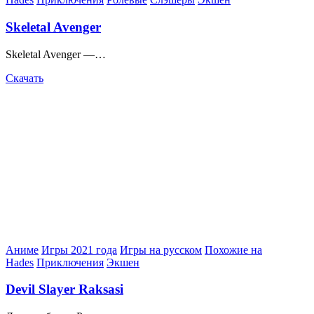
Skeletal Avenger
Skeletal Avenger —…
Скачать
Posted
Аниме
Игры 2021 года
Игры на русском
Похожие на
in
Hades
Приключения
Экшен
Devil Slayer Raksasi