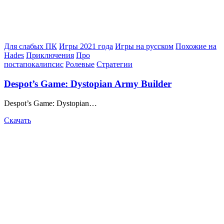
Posted
Для слабых ПК
Игры 2021 года
Игры на русском
Похожие на
in
Hades
Приключения
Про
постапокалипсис
Ролевые
Стратегии
Despot’s Game: Dystopian Army Builder
Despot’s Game: Dystopian…
Скачать