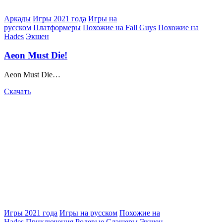
Posted
Аркады
Игры 2021 года
Игры на
in
русском
Платформеры
Похожие на Fall Guys
Похожие на
Hades
Экшен
Aeon Must Die!
Aeon Must Die…
Скачать
Posted
Игры 2021 года
Игры на русском
Похожие на
in
Hades
Приключения
Ролевые
Слэшеры
Экшен